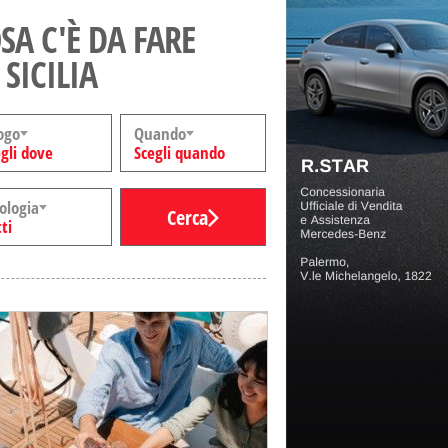
SA C'È DA FARE
 SICILIA
ogo
Quando
gli dove
Scegli quando
ologia
Cerca
ti