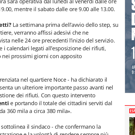
tura sarà operativa dal lunedì al venerdì dalle ore
 19.00, mentre il sabato dalle ore 9.00 alle 13.00.
etti?
La settimana prima dell’avvio dello step, su
rtiere, verranno affissi adesivi che ne
ta nelle 24 ore precedenti l’inizio del servizio.
i calendari legati all’esposizione dei rifiuti,
 nei prossimi giorni con apposito
renziata nel quartiere Noce - ha dichiarato il
senta un ulteriore importante passo avanti nel
stione dei rifiuti. Con questo intervento
enti
e portando il totale dei cittadini serviti dal
 da 360 mila a circa 380 mila».
ES
 – sottolinea il sindaco - che confermano la
strazione e la volontà di rendere sempre più