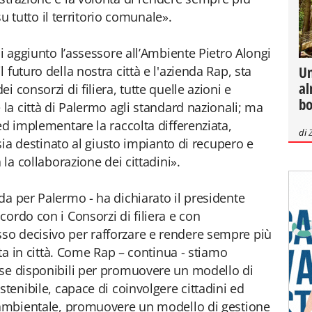
 su tutto il territorio comunale».
oi aggiunto l’assessore all’Ambiente Pietro Alongi
 futuro della nostra città e l'azienda Rap, sta
Un
al
 consorzi di filiera, tutte quelle azioni e
bo
 la città di Palermo agli standard nazionali; ma
ed implementare la raccolta differenziata,
di
 sia destinato al giusto impianto di recupero e
 la collaborazione dei cittadini».
da per Palermo - ha dichiarato il presidente
ordo con i Consorzi di filiera e con
o decisivo per rafforzare e rendere sempre più
ata in città. Come Rap – continua - stiamo
rse disponibili per promuovere un modello di
stenibile, capace di coinvolgere cittadini ed
a ambientale, promuovere un modello di gestione