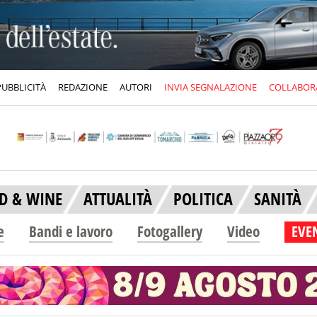
PUBBLICITÀ
REDAZIONE
AUTORI
INVIA SEGNALAZIONE
COLLABOR
D & WINE
ATTUALITÀ
POLITICA
SANITÀ
e
Bandi e lavoro
Fotogallery
Video
EVEN