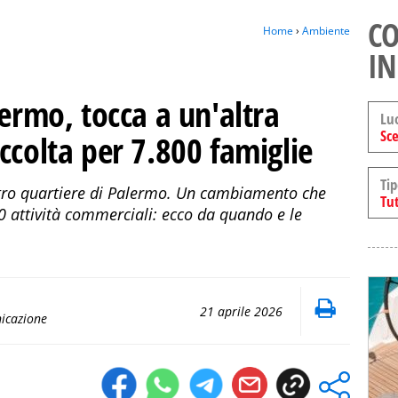
CO
Home
›
Ambiente
IN
lermo, tocca a un'altra
Lu
Sce
ccolta per 7.800 famiglie
Tip
altro quartiere di Palermo. Un cambiamento che
Tut
0 attività commerciali: ecco da quando e le
21 aprile 2026
nicazione