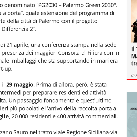
etto denominato “PG2030 – Palermo Green 2030",
rta a porta”, quale estensione del programma di
rte della città di Palermo con il progetto
Differenzia 2”.
edì 21 aprile, una conferenza stampa nella sede
Il
la presenza dei maggiori Consorzi di Filiera con in
Ma
ionale imballaggi che sta supportando in maniera
tr
rt-up.
di
 il
29 maggio
. Prima di allora, però, è stata
termedi per preparare residenti ed attività
colta. Un passaggio fondamentale quest'ultimo
ri più popolati e l'arrivo della raccolta porta a
glie
, 20.000 residenti e 400 attività commerciali.
zario Sauro nel tratto viale Regione Siciliana-via