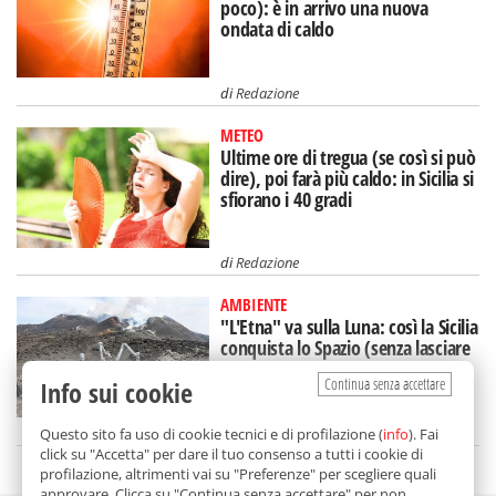
poco): è in arrivo una nuova
ondata di caldo
di
Redazione
METEO
Ultime ore di tregua (se così si può
dire), poi farà più caldo: in Sicilia si
sfiorano i 40 gradi
di
Redazione
AMBIENTE
"L'Etna" va sulla Luna: così la Sicilia
conquista lo Spazio (senza lasciare
la Terra)
Continua senza accettare
Info sui cookie
di
Aurelio Sanguinetti
Questo sito fa uso di cookie tecnici e di profilazione (
info
). Fai
click su "Accetta" per dare il tuo consenso a tutti i cookie di
profilazione, altrimenti vai su "Preferenze" per scegliere quali
approvare. Clicca su "Continua senza accettare" per non