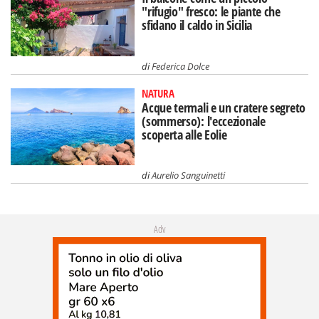
"rifugio" fresco: le piante che
sfidano il caldo in Sicilia
di
Federica Dolce
NATURA
Acque termali e un cratere segreto
(sommerso): l'eccezionale
scoperta alle Eolie
di
Aurelio Sanguinetti
Adv