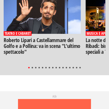
TEATRO E CABARET
MUSICA E APERI
Roberto Lipari a Castellammare del
La notte di
Golfo e a Pollina: va in scena "L'ultimo
Ribadi: birr
spettacolo"
speciali a T
Adv