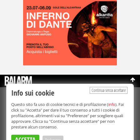
Continua senza accettare
Info sui cookie
©Copyright 2003-2026
Bmedia Srl
- P.IVA 07064240828
Questo sito fa uso di cookie tecnici e di profilazione (
info
). Fai
La riproduzione totale o parziale di tutti i contenuti, in qualunque
click su "Accetta" per dare il tuo consenso a tutti i cookie di
forma, su qualsiasi supporto è proibita.
profilazione, altrimenti vai su "Preferenze" per scegliere quali
Balarm.it è una testata giornalistica registrata. Autorizzazione del
approvare. Clicca su "Continua senza accettare" per non
Tribunale di Palermo n° 32 del 21/10/2003
prestare alcun consenso.
Direttore responsabile:
Fabio Ricotta
Privacy e Cookie Policy
ACCETTA