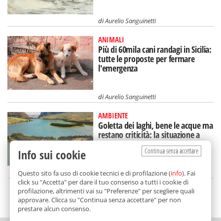
di
Aurelio Sanguinetti
ANIMALI
Più di 60mila cani randagi in Sicilia:
tutte le proposte per fermare
l'emergenza
di
Aurelio Sanguinetti
AMBIENTE
Goletta dei laghi, bene le acque ma
restano criticità: la situazione a
Pergusa e a Piana
Continua senza accettare
Info sui cookie
di
Aurelio Sanguinetti
Questo sito fa uso di cookie tecnici e di profilazione (
info
). Fai
click su "Accetta" per dare il tuo consenso a tutti i cookie di
profilazione, altrimenti vai su "Preferenze" per scegliere quali
SCELTO DA BALARM
approvare. Clicca su "Continua senza accettare" per non
prestare alcun consenso.