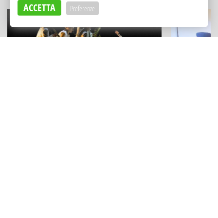
ACCETTA
Preferenze
PROMO BALARM
ARTE E ARCHIT
Esoterismo e
Tra stelle, miti e musica elettronica: la
primo centr
grande estate al "Segesta Teatro
Aleister Cr
Festival"
Adv