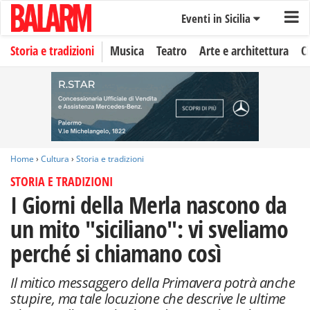
Eventi in Sicilia
Storia e tradizioni
Musica
Teatro
Arte e architettura
C
Home
›
Cultura
›
Storia e tradizioni
STORIA E TRADIZIONI
I Giorni della Merla nascono da
un mito "siciliano": vi sveliamo
perché si chiamano così
Il mitico messaggero della Primavera potrà anche
stupire, ma tale locuzione che descrive le ultime