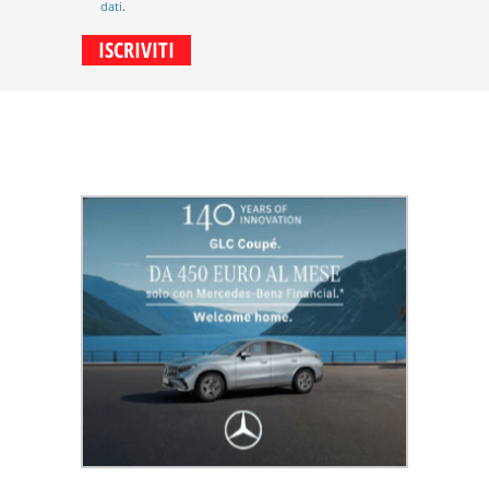
dati
.