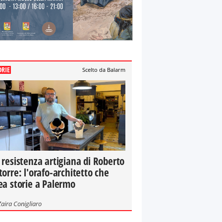
ORIE
Scelto da Balarm
 resistenza artigiana di Roberto
torre: l'orafo-architetto che
ea storie a Palermo
Zaira Conigliaro