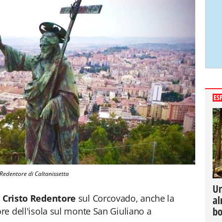
ES
 Redentore di Caltanissetta
Un
o
Cristo Redentore
sul Corcovado, anche la
al
bo
ore dell'isola sul monte San Giuliano a