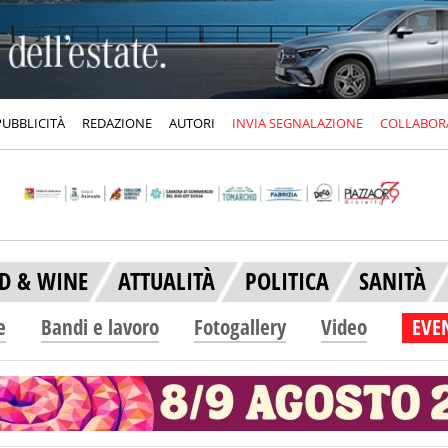
PUBBLICITÀ
REDAZIONE
AUTORI
INVIA SEGNALAZIONE
COLLABOR
D & WINE
ATTUALITÀ
POLITICA
SANITÀ
e
Bandi e lavoro
Fotogallery
Video
EVEN