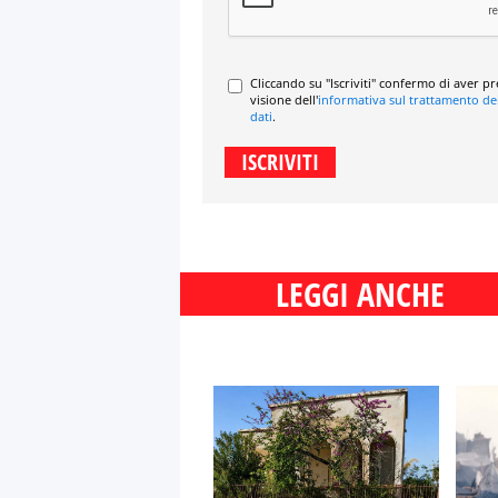
Cliccando su "Iscriviti" confermo di aver p
visione dell'
informativa sul trattamento de
dati
.
LEGGI ANCHE