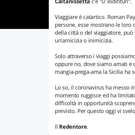
Caltanissetta
c'è "u' Ridinturi".
Viaggiare è catartico. Roman Pay
persone, esse mostrano le loro d
della città o del viaggiatore, pu
un’amicizia o inimicizia.
Solo attraverso i viaggi possiam
oppure no, dove siamo amati e do
mangia-prega-ama la Sicilia ha se
Lo so, il coronavirus ha messo in
momento ruggisce ed ha limitato
difficoltà in opportunità scopre
previsto. Per questo oggi vi svelo
Il
Redentore
.