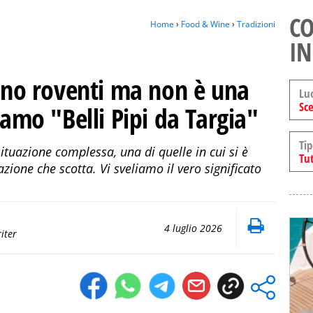
CO
Home
›
Food & Wine
›
Tradizioni
IN
iano roventi ma non è una
Lu
Sce
iamo "Belli Pipi da Targia"
Tip
situazione complessa, una di quelle in cui si è
Tut
azione che scotta. Vi sveliamo il vero significato
4 luglio 2026
iter