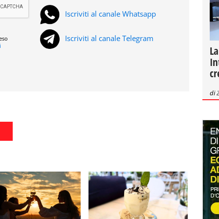
Iscriviti al canale Whatsapp
Iscriviti al canale Telegram
reso
i
La
In
cr
di