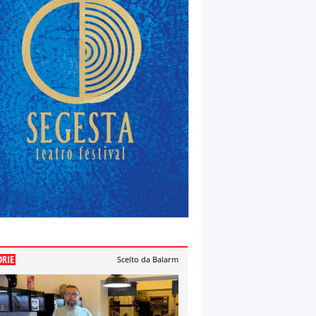
ORIE
Scelto da Balarm