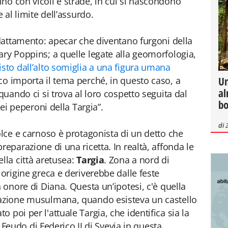
no con vicoli e strade, in cui si nascondono
e al limite dell’assurdo.
adattamento: apecar che diventano furgoni della
ary Poppins; a quelle legate alla geomorfologia,
isto dall’alto somiglia a una figura umana
Un
co importa il tema perché, in questo caso, a
al
quando ci si trova al loro cospetto seguita dal
bo
bei peperoni della Targia”.
di
olce e carnoso è protagonista di un detto che
reparazione di una ricetta. In realtà, affonda le
lla città aretusea:
Targia
. Zona a nord di
 origine greca e deriverebbe dalle feste
n onore di Diana. Questa un’ipotesi, c'è quella
nazione musulmana, quando esisteva un castello
 poi per l'attuale Targia, che identifica sia la
i. Feudo di Federico II di Svevia in questa