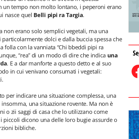
 in un tempo non molto lontano, i peperoni erano
qui nasce quel
Belli pipi ra Targia
.
rra non erano solo semplici vegetali, ma una
i particolarmente dolci e dalla buccia spessa che
a folla con la vanniata “Chi bbeddi pipi ra
Se
 dunque, “rea” di un modo di dire che indica
una
rda
. E a dar manforte a questo detto e al suo
modo in cui venivano consumati i vegetali:
i.
sato per indicare una situazione complessa, una
guai; insomma, una situazione rovente. Ma non è
nni o zii saggi di casa che lo utilizzano come
 piccoli dicono una delle loro bugie assurde o
ioni bibliche.