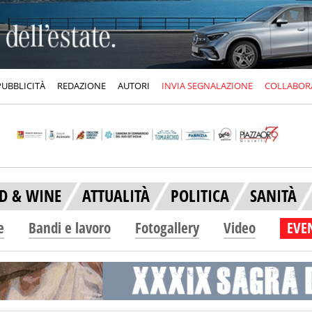
PUBBLICITÀ
REDAZIONE
AUTORI
INVIA SEGNALAZIONE
COLLABOR
D & WINE
ATTUALITÀ
POLITICA
SANITÀ
e
Bandi e lavoro
Fotogallery
Video
EVEN