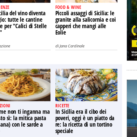
IENZE
FOOD & WINE
cilia del vino diventa
Piccoli assaggi di Sicilia: le
io: tutte le cantine
granite alla salicornia e coi
e per "Calici di Stelle
capperi che mangi alle
"
Eolie
azione
di
Jana Cardinale
ZIONI
RICETTE
ome non ti inganna ma
In Sicilia era il cibo dei
sto sì: la mitica pasta
poveri, oggi è un piatto da
liana) con le sarde a
re: la ricetta di un tortino
e
speciale