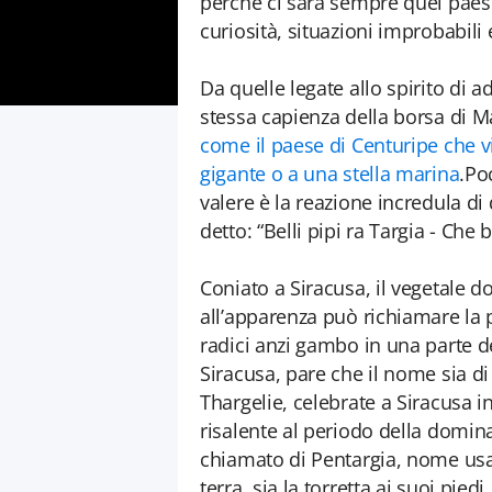
perché ci sarà sempre quel paesi
curiosità, situazioni improbabili 
Da quelle legate allo spirito di 
stessa capienza della borsa di M
come il paese di Centuripe che v
gigante o a una stella marina
.Po
valere è la reazione incredula di 
detto: “Belli pipi ra Targia - Che 
Coniato a Siracusa, il vegetale d
all’apparenza può richiamare la p
radici anzi gambo in una parte de
Siracusa, pare che il nome sia di
Thargelie, celebrate a Siracusa i
risalente al periodo della domi
chiamato di Pentargia, nome usato
terra, sia la torretta ai suoi pied