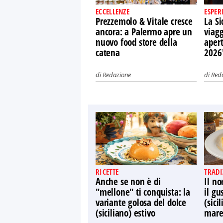
ECCELLENZE
ESPER
Prezzemolo & Vitale cresce
La Si
ancora: a Palermo apre un
viagg
nuovo food store della
apert
catena
2026
di
Redazione
di
Red
RICETTE
TRADI
Anche se non è di
Il n
"mellone" ti conquista: la
il gu
variante golosa del dolce
(sici
(siciliano) estivo
mar