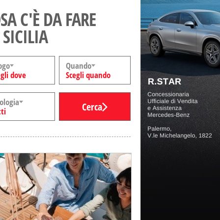
SA C'È DA FARE
 SICILIA
ogo
Quando
gli dove
Scegli quando
ologia
Cerca
ti