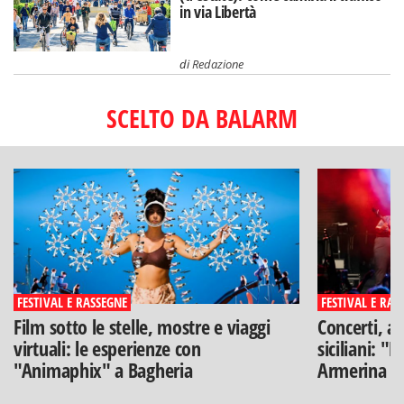
in via Libertà
di
Redazione
SCELTO DA BALARM
FESTIVAL E RASSEGNE
FESTIVAL E RAS
Film sotto le stelle, mostre e viaggi
Concerti, ar
virtuali: le esperienze con
siciliani: "
"Animaphix" a Bagheria
Armerina