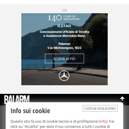
Adv
Continua senza accettare
Info sui cookie
©Copyright 2003-2026
Bmedia Srl
- P.IVA 07064240828
Questo sito fa uso di cookie tecnici e di profilazione (
info
). Fai
La riproduzione totale o parziale di tutti i contenuti, in qualunque
click su "Accetta" per dare il tuo consenso a tutti i cookie di
forma, su qualsiasi supporto è proibita.