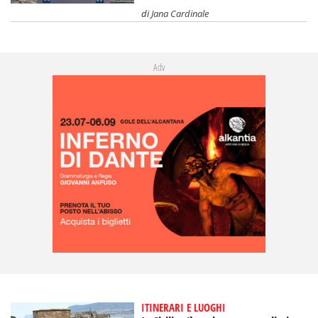
di
Jana Cardinale
Adv
ITINERARI E LUOGHI