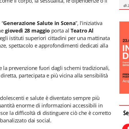
come il corpo, la sessualità, le dipendenze o il
di
 “
Generazione Salute in Scena
”, l’iniziativa
he
giovedì 28 maggio
porta al
Teatro Al
gli istituti superiori cittadini per una mattinata
nze, spettacolo e approfondimenti dedicati alla
 la prevenzione fuori dagli schemi tradizionali,
retta, partecipata e più vicina alla sensibilità
 adolescenti e salute è diventato sempre più
antità enorme di informazioni accessibili in
Se
ce la difficoltà di distinguere ciò che è corretto
 banalizzato dai social.