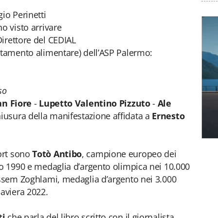
io Perinetti
o visto arrivare
irettore del CEDIAL
rtamento alimentare) dell’ASP Palermo:
so
an Fiore
-
Lupetto Valentino Pizzuto
-
Ale
hiusura della manifestazione affidata a
Ernesto
ort sono
Totò Antibo
, campione europeo dei
to 1990 e medaglia d’argento olimpica nei 10.000
Ussem Zoghlami, medaglia d’argento nei 3.000
Baviera 2022.
ti
che parla del libro scritto con il giornalista