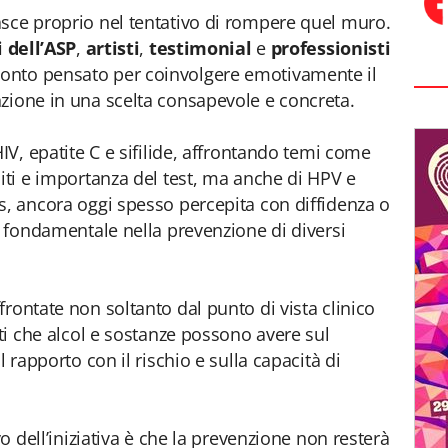
sce proprio nel tentativo di rompere quel muro.
i dell’ASP
,
artisti
,
testimonial
e
professionisti
conto pensato per coinvolgere emotivamente il
zione in una scelta consapevole e concreta.
HIV, epatite C e sifilide, affrontando temi come
miti e importanza del test, ma anche di HPV e
s, ancora oggi spesso percepita con diffidenza o
o fondamentale nella prevenzione di diversi
rontate non soltanto dal punto di vista clinico
tti che alcol e sostanze possono avere sul
l rapporto con il rischio e sulla capacità di
vo dell’iniziativa è che la prevenzione non resterà