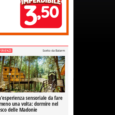
PERIENZE
Scelto da Balarm
'esperienza sensoriale da fare
meno una volta: dormire nel
sco delle Madonie