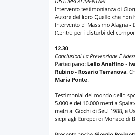
DISTURBI ALIMENTARI
Intervento testimonianza di Giorg
Autore del libro Quello che non h
Intervento di Massimo Alagna - D
(Centro per i disturbi del compo
12.30
Conclusioni La Prevenzione È Ades
Partecipano:
Lello Analfino
-
Iv
Rubino
-
Rosario Terranova
. C
Maria Ponte
.
Testimonial del mondo dello sp
5.000 e dei 10.000 metri a Spala
metri ai Giochi di Seul 1988, e 
siepi agli Europei di Monaco di 
Presente anche
Giorgio Perinet