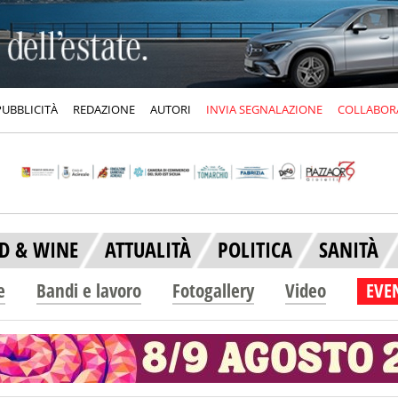
PUBBLICITÀ
REDAZIONE
AUTORI
INVIA SEGNALAZIONE
COLLABOR
D & WINE
ATTUALITÀ
POLITICA
SANITÀ
e
Bandi e lavoro
Fotogallery
Video
EVEN