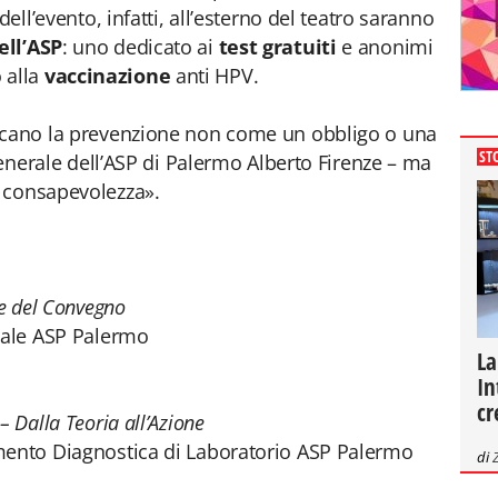
dell’evento, infatti, all’esterno del teatro saranno
ell’ASP
: uno dedicato ai
test gratuiti
e anonimi
o alla
vaccinazione
anti HPV.
scano la prevenzione non come un obbligo o una
ST
 generale dell’ASP di Palermo Alberto Firenze – ma
 consapevolezza».
ne del Convegno
erale ASP Palermo
La
In
cr
 Dalla Teoria all’Azione
mento Diagnostica di Laboratorio ASP Palermo
di