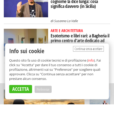
cognome la dice lunga: cosa
significa davvero (in Sicilia)
di
Susanna La Valle
ARTE E ARCHITETTURA
Esoterismo e libri rari: a Bagheria il
primo centro d'arte dedicato ad
Aleister Crowley
Continua senza accettare
Info sui cookie
di
Redazione
Questo sito fa uso di cookie tecnici e di profilazione (
info
). Fai
click su "Accetta" per dare il tuo consenso a tutti i cookie di
profilazione, altrimenti vai su "Preferenze" per scegliere quali
SCELTO DA BALARM
approvare. Clicca su "Continua senza accettare" per non
prestare alcun consenso.
ACCETTA
Preferenze