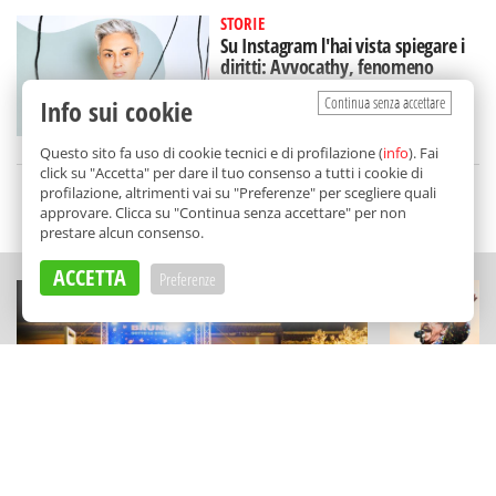
STORIE
Su Instagram l'hai vista spiegare i
diritti: Avvocathy, fenomeno
(siciliano) sui social
Continua senza accettare
Info sui cookie
di
Alice Marchese
Questo sito fa uso di cookie tecnici e di profilazione (
info
). Fai
click su "Accetta" per dare il tuo consenso a tutti i cookie di
profilazione, altrimenti vai su "Preferenze" per scegliere quali
SCELTO DA BALARM
approvare. Clicca su "Continua senza accettare" per non
prestare alcun consenso.
ACCETTA
Preferenze
MUSICA E APERITIVI
MUSICA
La notte di San Lorenzo da Bruno
Il "Festiva