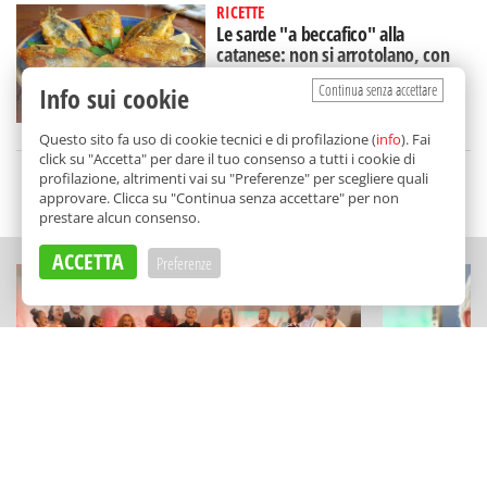
RICETTE
Le sarde "a beccafico" alla
catanese: non si arrotolano, con
un ingrediente a sorpresa
Continua senza accettare
Info sui cookie
di
Redazione
Questo sito fa uso di cookie tecnici e di profilazione (
info
). Fai
click su "Accetta" per dare il tuo consenso a tutti i cookie di
profilazione, altrimenti vai su "Preferenze" per scegliere quali
SCELTO DA BALARM
approvare. Clicca su "Continua senza accettare" per non
prestare alcun consenso.
ACCETTA
Preferenze
TEATRO
STORIE
"La Valigia dell'Attore" a Palermo:
Un pezzo di
dai corsi di teatro per bimbi al
più grandi: 