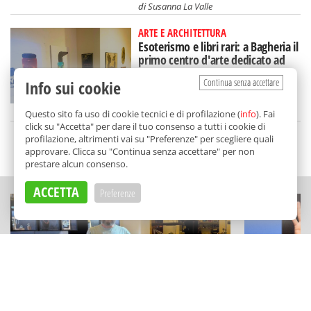
di
Susanna La Valle
ARTE E ARCHITETTURA
Esoterismo e libri rari: a Bagheria il
primo centro d'arte dedicato ad
Aleister Crowley
Continua senza accettare
Info sui cookie
di
Redazione
Questo sito fa uso di cookie tecnici e di profilazione (
info
). Fai
click su "Accetta" per dare il tuo consenso a tutti i cookie di
profilazione, altrimenti vai su "Preferenze" per scegliere quali
SCELTO DA BALARM
approvare. Clicca su "Continua senza accettare" per non
prestare alcun consenso.
ACCETTA
Preferenze
STORIE
TEATRO E CABA