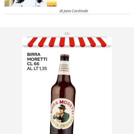
di
Jana Cardinale
Adv