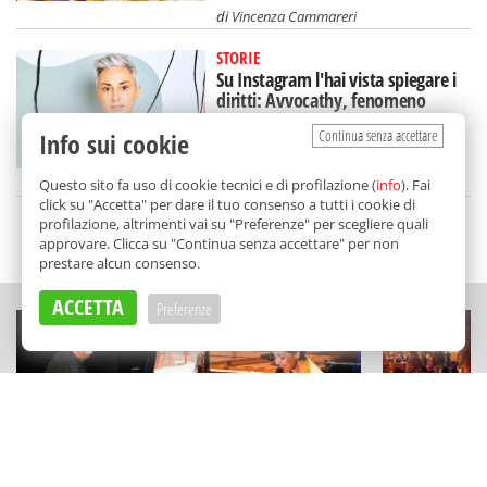
di
Vincenza Cammareri
STORIE
Su Instagram l'hai vista spiegare i
diritti: Avvocathy, fenomeno
(siciliano) sui social
Continua senza accettare
Info sui cookie
di
Alice Marchese
Questo sito fa uso di cookie tecnici e di profilazione (
info
). Fai
click su "Accetta" per dare il tuo consenso a tutti i cookie di
profilazione, altrimenti vai su "Preferenze" per scegliere quali
SCELTO DA BALARM
approvare. Clicca su "Continua senza accettare" per non
prestare alcun consenso.
ACCETTA
Preferenze
CONCERTI
ESPERIENZE