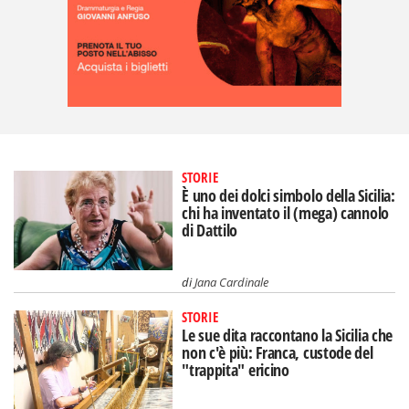
STORIE
È uno dei dolci simbolo della Sicilia:
chi ha inventato il (mega) cannolo
di Dattilo
di
Jana Cardinale
STORIE
Le sue dita raccontano la Sicilia che
non c'è più: Franca, custode del
"trappita" ericino