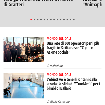
di Gratteri
"Animaphix
MONDO SOLIDALE
Una rete di 600 operatori per i più
fragili: in Sicilia nasce "Capp in
Azione Sociale"
di
Redazione
MONDO SOLIDALE
L'obiettivo è tenerli lontani dalla
strada: la sfida di "TumìAmì" per i
bimbi di Ballarò
di
Giulia Ortaggio