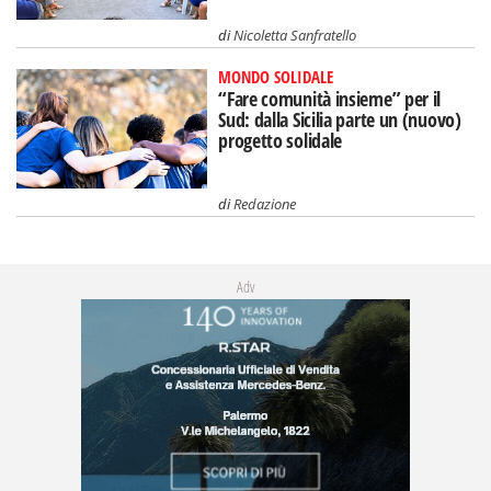
di
Nicoletta Sanfratello
MONDO SOLIDALE
“Fare comunità insieme” per il
Sud: dalla Sicilia parte un (nuovo)
progetto solidale
di
Redazione
Adv