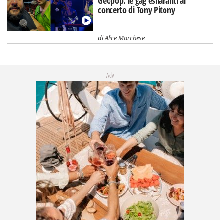
Geopop: le gag esilaranti al
concerto di Tony Pitony
di
Alice Marchese
Adv