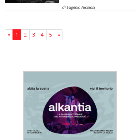
di
Eugenia Nicolosi
«
1
2
3
4
5
»