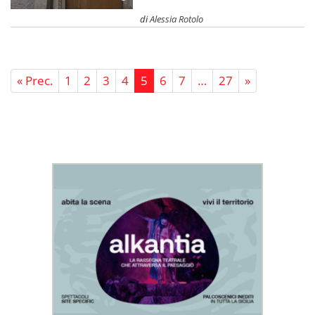
di
Alessia Rotolo
« Prec.
1
2
3
4
5
6
7
…
27
»