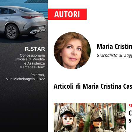
AUTORI
Maria Cristin
Giornalista di viag
Articoli di Maria Cristina Cas
S
C
s