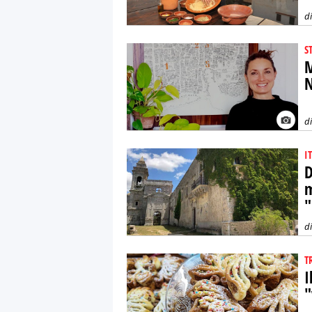
d
S
M
N
d
I
D
m
"
d
T
I
"