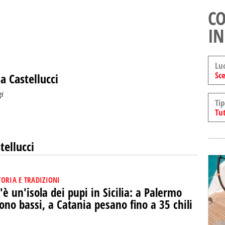
CO
IN
Lu
Sce
a Castellucci
gi
Tip
Tut
tellucci
TORIA E TRADIZIONI
'è un'isola dei pupi in Sicilia: a Palermo
ono bassi, a Catania pesano fino a 35 chili