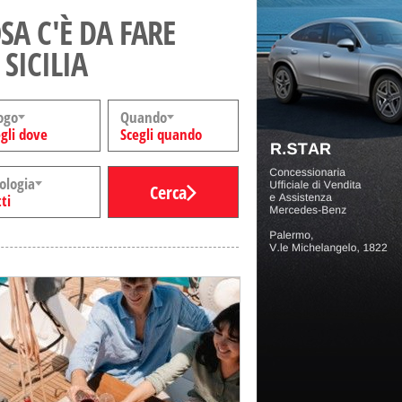
SA C'È DA FARE
 SICILIA
ogo
Quando
gli dove
Scegli quando
ologia
Cerca
ti