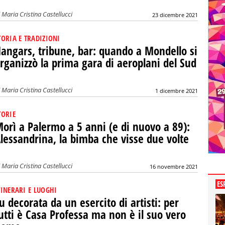
i
Maria Cristina Castellucci
23 dicembre 2021
TORIA E TRADIZIONI
angars, tribune, bar: quando a Mondello si
rganizzò la prima gara di aeroplani del Sud
i
Maria Cristina Castellucci
1 dicembre 2021
TORIE
orì a Palermo a 5 anni (e di nuovo a 89):
lessandrina, la bimba che visse due volte
i
Maria Cristina Castellucci
16 novembre 2021
ES
TINERARI E LUOGHI
u decorata da un esercito di artisti: per
utti è Casa Professa ma non è il suo vero