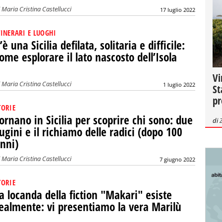
i
Maria Cristina Castellucci
17 luglio 2022
TINERARI E LUOGHI
’è una Sicilia defilata, solitaria e difficile:
ome esplorare il lato nascosto dell’Isola
Vi
i
Maria Cristina Castellucci
1 luglio 2022
St
pr
TORIE
ornano in Sicilia per scoprire chi sono: due
di
ugini e il richiamo delle radici (dopo 100
nni)
i
Maria Cristina Castellucci
7 giugno 2022
TORIE
a locanda della fiction "Makari" esiste
ealmente: vi presentiamo la vera Marilù