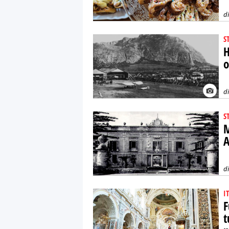
d
S
H
o
d
S
M
A
d
I
F
t