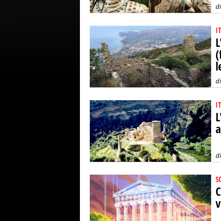
d
I
L
(
l
d
I
L
a
d
S
C
v