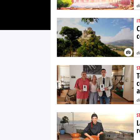
d
I
C
c
d
S
T
c
a
d
S
L
r