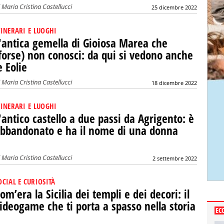
i
Maria Cristina Castellucci
25 dicembre 2022
TINERARI E LUOGHI
'antica gemella di Gioiosa Marea che
forse) non conosci: da qui si vedono anche
e Eolie
i
Maria Cristina Castellucci
18 dicembre 2022
TINERARI E LUOGHI
'antico castello a due passi da Agrigento: è
bbandonato e ha il nome di una donna
i
Maria Cristina Castellucci
2 settembre 2022
OCIAL E CURIOSITÀ
om’era la Sicilia dei templi e dei decori: il
ideogame che ti porta a spasso nella storia
EC