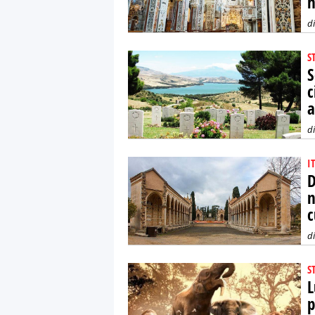
d
S
S
c
a
d
I
D
n
c
d
S
L
p