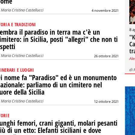
nome
i
Maria Cristina Castellucci
4 novembre 2021
TORIA E TRADIZIONI
8 a
embra il paradiso in terra ma c'è un
"K
imitero: in Sicilia, posti "allegri" che non ti
Ca
spetti
tr
i
Maria Cristina Castellucci
26 ottobre 2021
Al
di
TINERARI E LUOGHI
i nome fa "Paradiso" ed è un monumento
azionale: parliamo di un cimitero nel
uore della Sicilia
i
Maria Cristina Castellucci
12 ottobre 2021
TORIE
unghi femori, crani giganti, molari pesanti
iù di un etto: Elefanti siciliani e dove