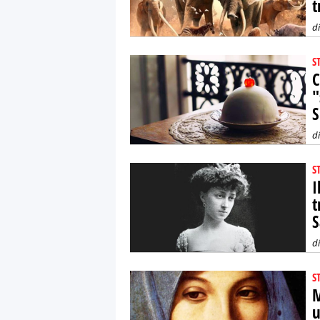
t
d
S
C
"
S
d
S
I
t
S
d
S
M
u