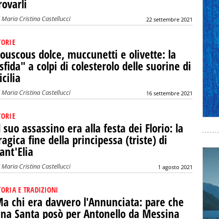
rovarli
i
Maria Cristina Castellucci
22 settembre 2021
TORIE
ouscous dolce, muccunetti e olivette: la
sfida" a colpi di colesterolo delle suorine di
icilia
i
Maria Cristina Castellucci
16 settembre 2021
TORIE
l suo assassino era alla festa dei Florio: la
ragica fine della principessa (triste) di
ant'Elia
i
Maria Cristina Castellucci
1 agosto 2021
TORIA E TRADIZIONI
a chi era davvero l'Annunciata: pare che
na Santa posò per Antonello da Messina