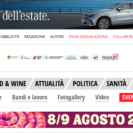
PUBBLICITÀ
REDAZIONE
AUTORI
INVIA SEGNALAZIONE
COLLABOR
D & WINE
ATTUALITÀ
POLITICA
SANITÀ
e
Bandi e lavoro
Fotogallery
Video
EVEN