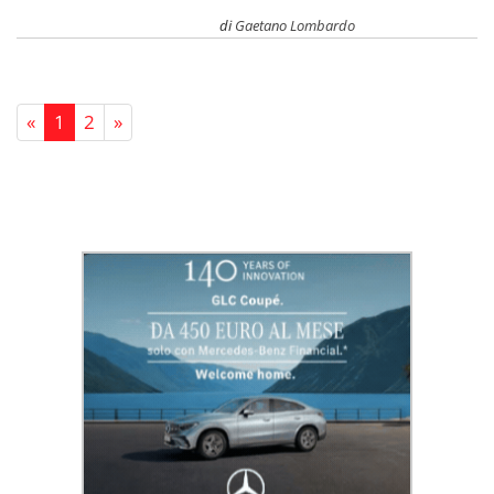
di
Gaetano Lombardo
«
1
2
»