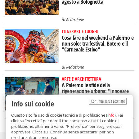
agosto a Bolognetta
di
Redazione
ITINERARI E LUOGHI
Cosa fare nel weekend a Palermo e
non solo: tra festival, Botero e il
"Carnevale Estivo"
di
Redazione
ARTE E ARCHITETTURA
A Palermo le sfide della
rigenerazione urbana: "Innovare
con al centro i cittadini"
Continua senza accettare
Info sui cookie
di
Federica Dolce
Questo sito fa uso di cookie tecnici e di profilazione (
info
). Fai
click su "Accetta" per dare il tuo consenso a tutti i cookie di
profilazione, altrimenti vai su "Preferenze" per scegliere quali
approvare. Clicca su "Continua senza accettare" per non
prestare alcun consenso.
Adv