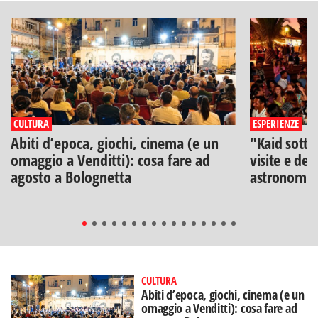
CULTURA
ESPERIENZE
Abiti d’epoca, giochi, cinema (e un
"Kaid sotto
omaggio a Venditti): cosa fare ad
visite e deg
agosto a Bolognetta
astronomia
CULTURA
Abiti d’epoca, giochi, cinema (e un
omaggio a Venditti): cosa fare ad