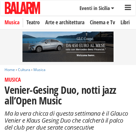
Eventi in Sicilia
Musica
Teatro
Arte e architettura
Cinema e Tv
Libri
Home
›
Cultura
›
Musica
MUSICA
Venier-Gesing Duo, notti jazz
all’Open Music
Ma la vera chicca di questa settimana è il Glauco
Venier e Klaus Gesing Duo che calcherà il palco
del club per due serate consecutive