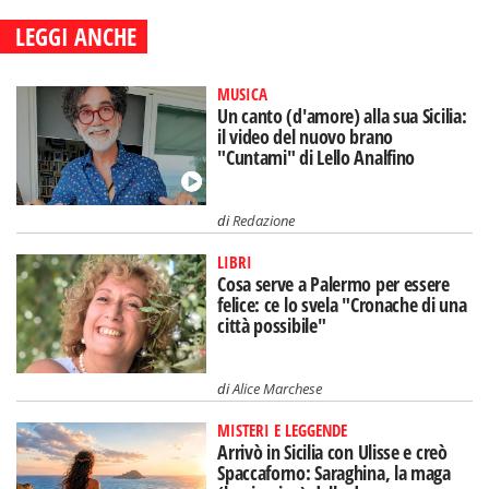
LEGGI ANCHE
MUSICA
Un canto (d'amore) alla sua Sicilia:
il video del nuovo brano
"Cuntami" di Lello Analfino
di
Redazione
LIBRI
Cosa serve a Palermo per essere
felice: ce lo svela "Cronache di una
città possibile"
di
Alice Marchese
MISTERI E LEGGENDE
Arrivò in Sicilia con Ulisse e creò
Spaccaforno: Saraghina, la maga