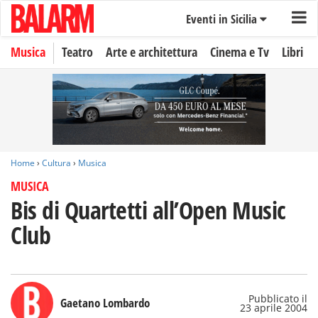
Eventi in Sicilia
Musica
Teatro
Arte e architettura
Cinema e Tv
Libri
Home
›
Cultura
›
Musica
MUSICA
Bis di Quartetti all’Open Music
Club
Pubblicato il
Gaetano Lombardo
23 aprile 2004