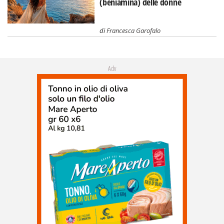
(beniamina) delle donne
di
Francesca Garofalo
Adv