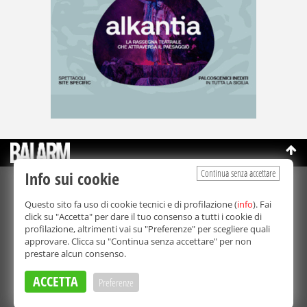
Continua senza accettare
Info sui cookie
©Copyright 2003-2026
Bmedia Srl
- P.IVA 07064240828
Questo sito fa uso di cookie tecnici e di profilazione (
info
). Fai
La riproduzione totale o parziale di tutti i contenuti, in qualunque
click su "Accetta" per dare il tuo consenso a tutti i cookie di
forma, su qualsiasi supporto è proibita.
profilazione, altrimenti vai su "Preferenze" per scegliere quali
Balarm.it è una testata giornalistica registrata. Autorizzazione del
approvare. Clicca su "Continua senza accettare" per non
Tribunale di Palermo n° 32 del 21/10/2003
prestare alcun consenso.
Direttore responsabile:
Fabio Ricotta
Privacy e Cookie Policy
ACCETTA
Preferenze