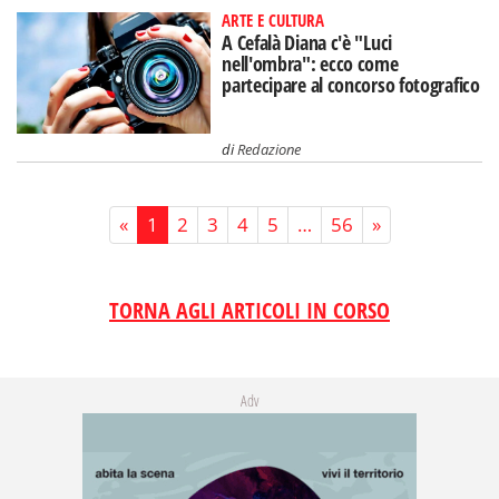
ARTE E CULTURA
A Cefalà Diana c'è "Luci
nell'ombra": ecco come
partecipare al concorso fotografico
di
Redazione
«
1
2
3
4
5
…
56
»
TORNA AGLI ARTICOLI IN CORSO
Adv