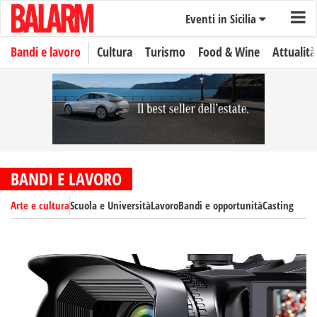
Eventi in Sicilia
Bandi e lavoro
Cultura
Turismo
Food & Wine
Attualità
BANDI E LAVORO
Arte e cultura
Scuola e Università
Lavoro
Bandi e opportunità
Casting