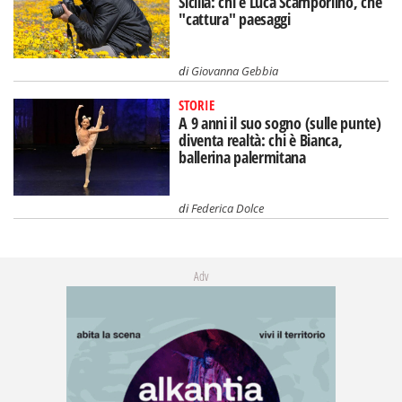
Sicilia: chi è Luca Scamporlino, che
"cattura" paesaggi
di
Giovanna Gebbia
STORIE
A 9 anni il suo sogno (sulle punte)
diventa realtà: chi è Bianca,
ballerina palermitana
di
Federica Dolce
Adv