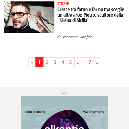
STORIE
Cresce tra forno e farina ma sceglie
un'altra arte: Pietro, scultore della
"Sirena di Sicilia"
di
Francesca Garofalo
«
1
2
3
4
5
…
17
»
Adv