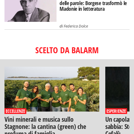
delle parole: Borgese trasformò le
Madonie in letteratura
di
Federica Dolce
SCELTO DA BALARM
ECCELLENZE
ESPERIENZE
Vini minerali e musica sullo
Un capolavo
Stagnone: la cantina (green) che
sabbia: Stef
profuma di famiglia
Cefalù