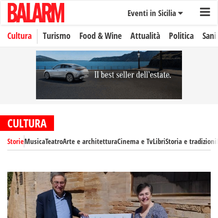
Eventi in Sicilia
Cultura
Turismo
Food & Wine
Attualità
Politica
Sani
CULTURA
Storie
Musica
Teatro
Arte e architettura
Cinema e Tv
Libri
Storia e tradizioni