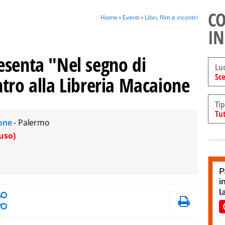
CO
Home
›
Eventi
›
Libri, film e incontri
IN
esenta "Nel segno di
Lu
Sce
tro alla Libreria Macaione
Tip
Tut
ione
- Palermo
uso)