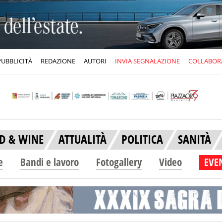
PUBBLICITÀ
REDAZIONE
AUTORI
INVIA SEGNALAZIONE
COLLABOR
D & WINE
ATTUALITÀ
POLITICA
SANITÀ
e
Bandi e lavoro
Fotogallery
Video
EVEN