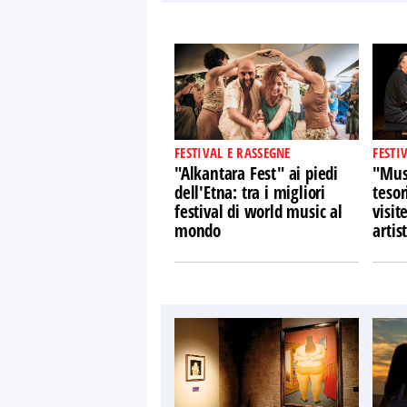
FESTIVAL E RASSEGNE
FESTI
"Alkantara Fest" ai piedi
"Musi
dell'Etna: tra i migliori
tesor
festival di world music al
visit
mondo
artist