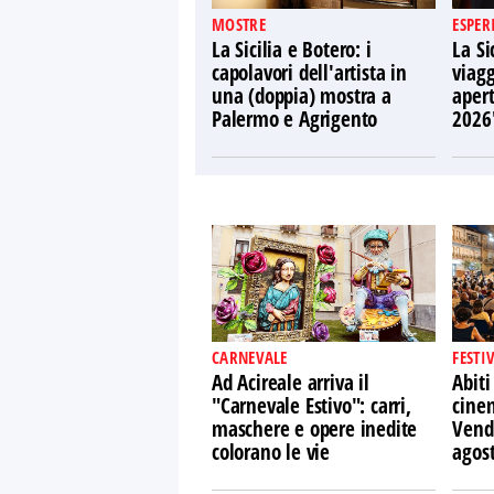
MOSTRE
ESPER
La Sicilia e Botero: i
La Si
capolavori dell'artista in
viagg
una (doppia) mostra a
apert
Palermo e Agrigento
2026
CARNEVALE
FESTI
Ad Acireale arriva il
Abiti
"Carnevale Estivo": carri,
cine
maschere e opere inedite
Vendi
colorano le vie
agos