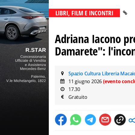
LIBRI, FILM E INCONTRI
Adriana Iacono pr
Damarete": l'incon
Spazio Cultura Libreria Maca
11 giugno 2026
(evento concl
17.30
Gratuito