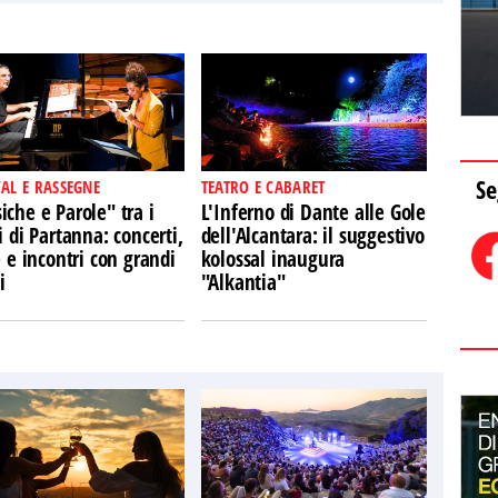
Se
VAL E RASSEGNE
TEATRO E CABARET
che e Parole" tra i
L'Inferno di Dante alle Gole
i di Partanna: concerti,
dell'Alcantara: il suggestivo
e e incontri con grandi
kolossal inaugura
i
"Alkantia"