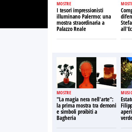
MOSTRE
MOST
I tesori impressionisti
Comp
illuminano Palermo: una
difen
mostra straordinaria a
Stefa
Palazzo Reale
all'
MOSTRE
MUSIC
"La magia nera nell'arte":
Estat
la prima mostra tra demoni
Filip
e simboli proibiti a
aperi
Bagheria
verd