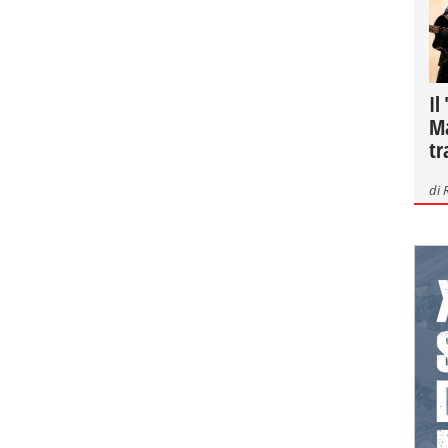
Il
Ma
tr
di