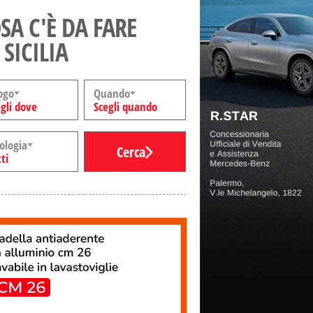
SA C'È DA FARE
 SICILIA
ogo
Quando
gli dove
Scegli quando
ologia
Cerca
ti