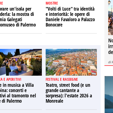
RE
MOSTRE
rare un'isola per
"Volti di Luce" tra identità
derla: la mostra di
e interiorità: le opere di
nia Galegati
Daniele Favaloro a Palazzo
Ecomuseo di Palermo
Bonocore
No
ir
de
di
A E APERITIVI
FESTIVAL E RASSEGNE
e in musica a Villa
Teatro, street food (e un
pina: concerti e
grande cantante a
tivi al tramonto nel
sorpresa): l'estate 2026 a
e di Palermo
Monreale