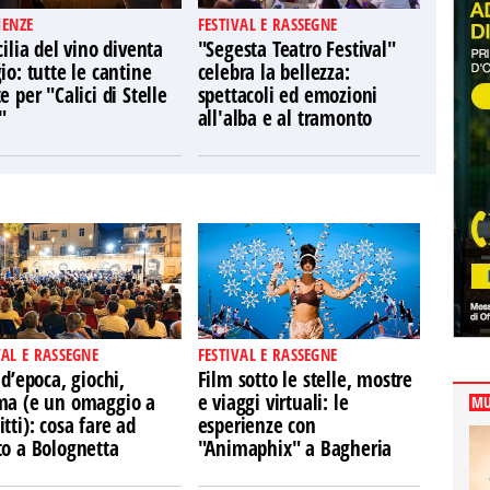
IENZE
FESTIVAL E RASSEGNE
cilia del vino diventa
"Segesta Teatro Festival"
io: tutte le cantine
celebra la bellezza:
e per "Calici di Stelle
spettacoli ed emozioni
"
all'alba e al tramonto
VAL E RASSEGNE
FESTIVAL E RASSEGNE
 d’epoca, giochi,
Film sotto le stelle, mostre
ma (e un omaggio a
e viaggi virtuali: le
MU
tti): cosa fare ad
esperienze con
to a Bolognetta
"Animaphix" a Bagheria