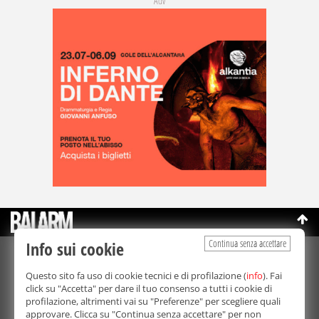
Adv
Continua senza accettare
Info sui cookie
©Copyright 2003-2026
Bmedia Srl
- P.IVA 07064240828
Questo sito fa uso di cookie tecnici e di profilazione (
info
). Fai
La riproduzione totale o parziale di tutti i contenuti, in qualunque
click su "Accetta" per dare il tuo consenso a tutti i cookie di
forma, su qualsiasi supporto è proibita.
profilazione, altrimenti vai su "Preferenze" per scegliere quali
Balarm.it è una testata giornalistica registrata. Autorizzazione del
approvare. Clicca su "Continua senza accettare" per non
Tribunale di Palermo n° 32 del 21/10/2003