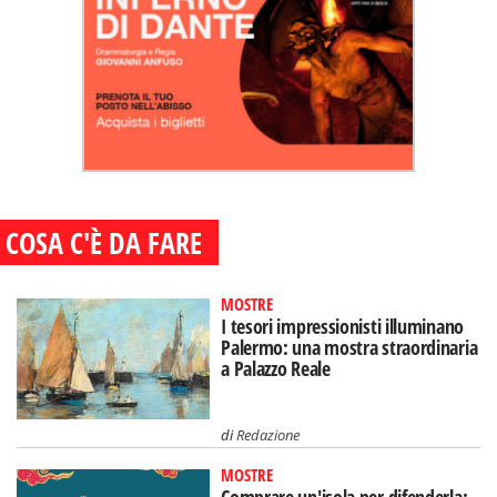
COSA C'È DA FARE
MOSTRE
I tesori impressionisti illuminano
Palermo: una mostra straordinaria
a Palazzo Reale
di
Redazione
MOSTRE
Comprare un'isola per difenderla: