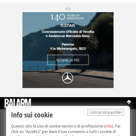
Adv
Continua senza accettare
Info sui cookie
©Copyright 2003-2026
Bmedia Srl
- P.IVA 07064240828
Questo sito fa uso di cookie tecnici e di profilazione (
info
). Fai
La riproduzione totale o parziale di tutti i contenuti, in qualunque
click su "Accetta" per dare il tuo consenso a tutti i cookie di
forma, su qualsiasi supporto è proibita.