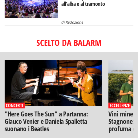
all'alba e al tramonto
di
Redazione
SCELTO DA BALARM
CONCERTI
ECCELLENZE
"Here Goes The Sun" a Partanna:
Vini minera
Glauco Venier e Daniela Spalletta
Stagnone: l
suonano i Beatles
profuma di