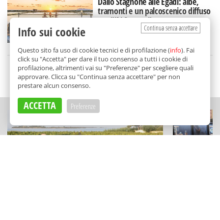
Dallo Stagnone alle Egadi: albe,
tramonti e un palcoscenico diffuso
per "'A' Scurata"
Continua senza accettare
Info sui cookie
di
Redazione
Questo sito fa uso di cookie tecnici e di profilazione (
info
). Fai
click su "Accetta" per dare il tuo consenso a tutti i cookie di
profilazione, altrimenti vai su "Preferenze" per scegliere quali
approvare. Clicca su "Continua senza accettare" per non
SCELTO DA BALARM
prestare alcun consenso.
ACCETTA
Preferenze
ECCELLENZE
STORIE
Vini minerali e musica sullo
La resisten
Stagnone: la cantina (green) che
Intorre: l'
profuma di famiglia
storie a Pa