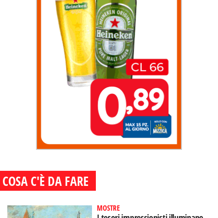
COSA C'È DA FARE
MOSTRE
I tesori impressionisti illuminano