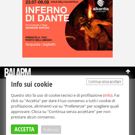
Continua senza accettare
Info sui cookie
©Copyright 2003-2026
Bmedia Srl
- P.IVA 07064240828
Questo sito fa uso di cookie tecnici e di profilazione (
info
). Fai
La riproduzione totale o parziale di tutti i contenuti, in qualunque
click su "Accetta" per dare il tuo consenso a tutti i cookie di
forma, su qualsiasi supporto è proibita.
profilazione, altrimenti vai su "Preferenze" per scegliere quali
Balarm.it è una testata giornalistica registrata. Autorizzazione del
approvare. Clicca su "Continua senza accettare" per non
Tribunale di Palermo n° 32 del 21/10/2003
prestare alcun consenso.
Direttore responsabile:
Fabio Ricotta
Privacy e Cookie Policy
ACCETTA
Preferenze