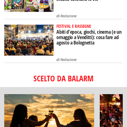
di
Redazione
FESTIVAL E RASSEGNE
Abiti d’epoca, giochi, cinema (e un
omaggio a Venditti): cosa fare ad
agosto a Bolognetta
di
Redazione
SCELTO DA BALARM