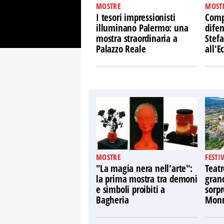
MOSTRE
MOST
I tesori impressionisti
Comp
illuminano Palermo: una
difen
mostra straordinaria a
Stefa
Palazzo Reale
all'
MOSTRE
FESTI
"La magia nera nell'arte":
Teatr
la prima mostra tra demoni
gran
e simboli proibiti a
sorpr
Bagheria
Monr