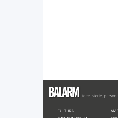
Idee, storie, person
CULTURA
AMB