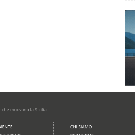
e che muovono la Sicilia
IENTE
CHI SIAMO