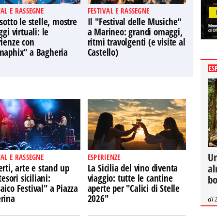
VAL E RASSEGNE
FESTIVAL E RASSEGNE
sotto le stelle, mostre
Il "Festival delle Musiche"
ggi virtuali: le
a Marineo: grandi omaggi,
rienze con
ritmi travolgenti (e visite al
maphix" a Bagheria
Castello)
ES
Un
VAL E RASSEGNE
ESPERIENZE
al
rti, arte e stand up
La Sicilia del vino diventa
tesori siciliani:
viaggio: tutte le cantine
bo
ico Festival" a Piazza
aperte per "Calici di Stelle
rina
2026"
di