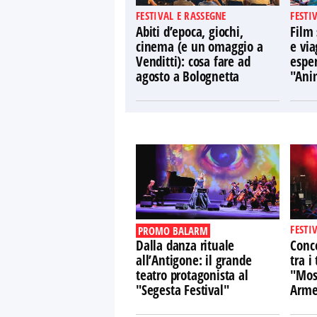
FESTIVAL E RASSEGNE
FESTI
Abiti d’epoca, giochi,
Film 
cinema (e un omaggio a
e via
Venditti): cosa fare ad
espe
agosto a Bolognetta
"Ani
FESTI
PROMO BALARM
Dalla danza rituale
Conce
all’Antigone: il grande
tra i 
teatro protagonista al
"Mosa
"Segesta Festival"
Arme