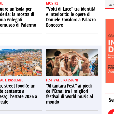
RE
MOSTRE
di
rare un'isola per
"Volti di Luce" tra identità
derla: la mostra di
e interiorità: le opere di
nia Galegati
Daniele Favaloro a Palazzo
Ecomuseo di Palermo
Bonocore
VAL E RASSEGNE
FESTIVAL E RASSEGNE
o, street food (e un
"Alkantara Fest" ai piedi
de cantante a
dell'Etna: tra i migliori
esa): l'estate 2026 a
festival di world music al
Se
eale
mondo