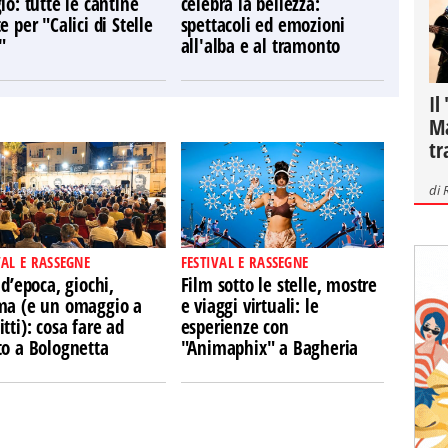
io: tutte le cantine
celebra la bellezza:
e per "Calici di Stelle
spettacoli ed emozioni
"
all'alba e al tramonto
Il
Ma
tr
di
VAL E RASSEGNE
FESTIVAL E RASSEGNE
 d’epoca, giochi,
Film sotto le stelle, mostre
ma (e un omaggio a
e viaggi virtuali: le
tti): cosa fare ad
esperienze con
to a Bolognetta
"Animaphix" a Bagheria