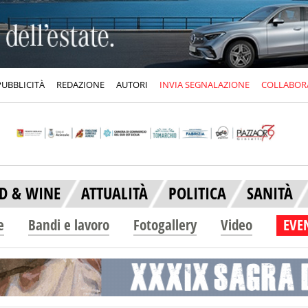
PUBBLICITÀ
REDAZIONE
AUTORI
INVIA SEGNALAZIONE
COLLABOR
D & WINE
ATTUALITÀ
POLITICA
SANITÀ
e
Bandi e lavoro
Fotogallery
Video
EVEN