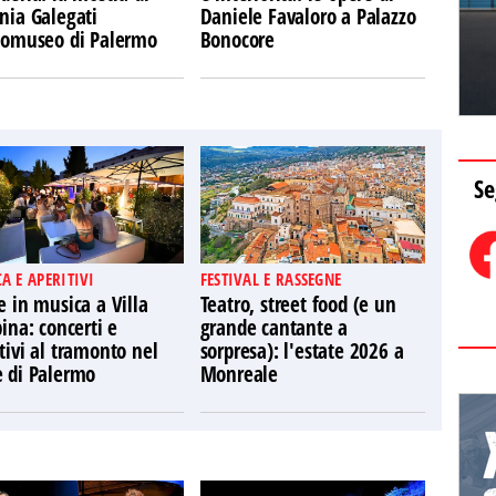
nia Galegati
Daniele Favaloro a Palazzo
Ecomuseo di Palermo
Bonocore
Se
A E APERITIVI
FESTIVAL E RASSEGNE
e in musica a Villa
Teatro, street food (e un
pina: concerti e
grande cantante a
tivi al tramonto nel
sorpresa): l'estate 2026 a
e di Palermo
Monreale