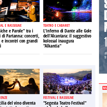
VAL E RASSEGNE
TEATRO E CABARET
che e Parole" tra i
L'Inferno di Dante alle Gole
i di Partanna: concerti,
dell'Alcantara: il suggestivo
e e incontri con grandi
kolossal inaugura
i
"Alkantia"
MU
IENZE
FESTIVAL E RASSEGNE
cilia del vino diventa
"Segesta Teatro Festival"