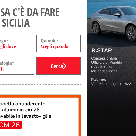
SA C'È DA FARE
 SICILIA
ogo
Quando
gli dove
Scegli quando
ologia
Cerca
ti