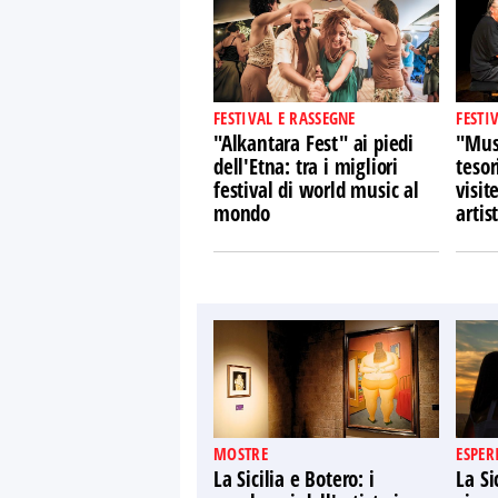
FESTIVAL E RASSEGNE
FESTI
"Alkantara Fest" ai piedi
"Musi
dell'Etna: tra i migliori
tesor
festival di world music al
visit
mondo
artist
MOSTRE
ESPER
La Sicilia e Botero: i
La Si