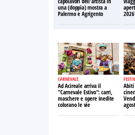
capolavori dell'artista in
viagg
una (doppia) mostra a
apert
Palermo e Agrigento
2026
CARNEVALE
FESTI
Ad Acireale arriva il
Abiti
"Carnevale Estivo": carri,
cine
maschere e opere inedite
Vendi
colorano le vie
agos