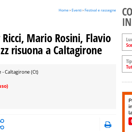
CO
Home
›
Eventi
›
Festival e rassegne
IN
 Ricci, Mario Rosini, Flavio
Lu
Sce
azz risuona a Caltagirone
Tip
Tut
 - Caltagirone (Ct)
uso)