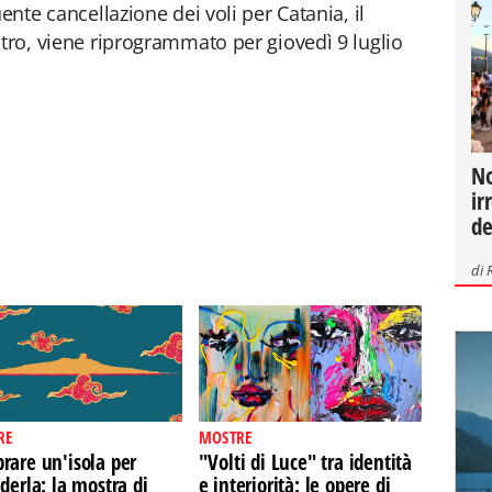
ente cancellazione dei voli per Catania, il
ltro, viene riprogrammato per giovedì 9 luglio
.
No
ir
de
di
RE
MOSTRE
rare un'isola per
"Volti di Luce" tra identità
derla: la mostra di
e interiorità: le opere di