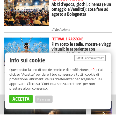
Abiti d’epoca, giochi, cinema (e un
omaggio a Venditti): cosa fare ad
agosto a Bolognetta
di
Redazione
FESTIVAL E RASSEGNE
Film sotto le stelle, mostre e viaggi
virtuali: le esperienze con
"Animaphix" a Bagheria
Continua senza accettare
Info sui cookie
di
Redazione
Questo sito fa uso di cookie tecnici e di profilazione (
info
). Fai
click su "Accetta" per dare il tuo consenso a tutti i cookie di
profilazione, altrimenti vai su "Preferenze" per scegliere quali
approvare. Clicca su "Continua senza accettare" per non
SCELTO DA BALARM
prestare alcun consenso.
ACCETTA
Preferenze