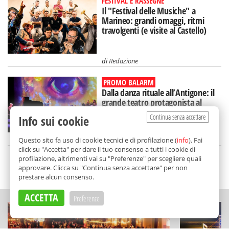
FESTIVAL E RASSEGNE
Il "Festival delle Musiche" a
Marineo: grandi omaggi, ritmi
travolgenti (e visite al Castello)
di
Redazione
PROMO BALARM
Dalla danza rituale all’Antigone: il
grande teatro protagonista al
"Segesta Festival"
Continua senza accettare
Info sui cookie
di
Redazione
Questo sito fa uso di cookie tecnici e di profilazione (
info
). Fai
click su "Accetta" per dare il tuo consenso a tutti i cookie di
profilazione, altrimenti vai su "Preferenze" per scegliere quali
approvare. Clicca su "Continua senza accettare" per non
SCELTO DA BALARM
prestare alcun consenso.
ACCETTA
Preferenze