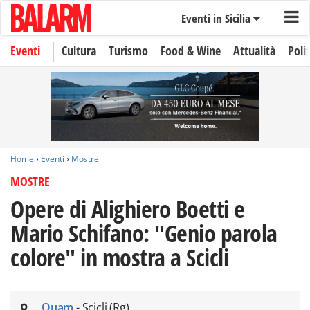
Eventi in Sicilia
Eventi
Cultura
Turismo
Food & Wine
Attualità
Polit
Home
›
Eventi
›
Mostre
MOSTRE
Opere di Alighiero Boetti e
Mario Schifano: "Genio parola
colore" in mostra a Scicli
Quam
- Scicli (Rg)