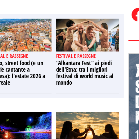
VAL E RASSEGNE
FESTIVAL E RASSEGNE
o, street food (e un
"Alkantara Fest" ai piedi
de cantante a
dell'Etna: tra i migliori
esa): l'estate 2026 a
festival di world music al
eale
mondo