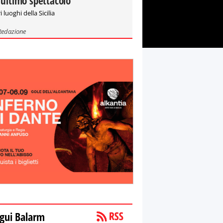
'ultimo spettacolo"
i luoghi della Sicilia
Redazione
gui Balarm