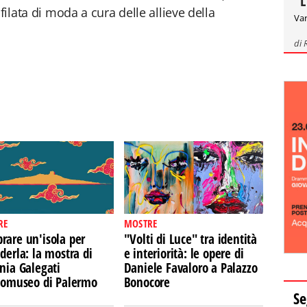
"L
filata di moda a cura delle allieve della
Var
di
RE
MOSTRE
rare un'isola per
"Volti di Luce" tra identità
derla: la mostra di
e interiorità: le opere di
nia Galegati
Daniele Favaloro a Palazzo
Ecomuseo di Palermo
Bonocore
Se