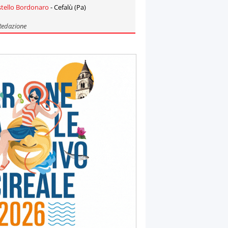
stello Bordonaro
- Cefalù (Pa)
Redazione