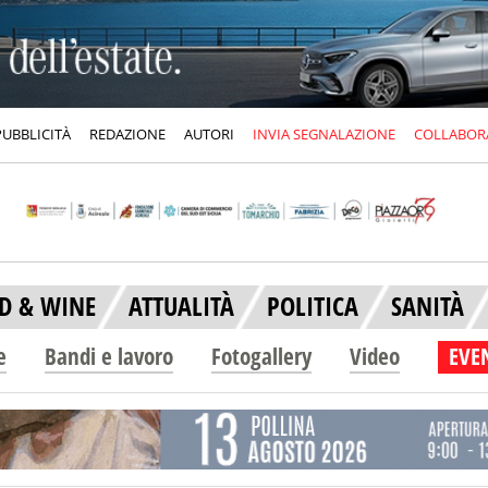
PUBBLICITÀ
REDAZIONE
AUTORI
INVIA SEGNALAZIONE
COLLABOR
D & WINE
ATTUALITÀ
POLITICA
SANITÀ
e
Bandi e lavoro
Fotogallery
Video
EVEN