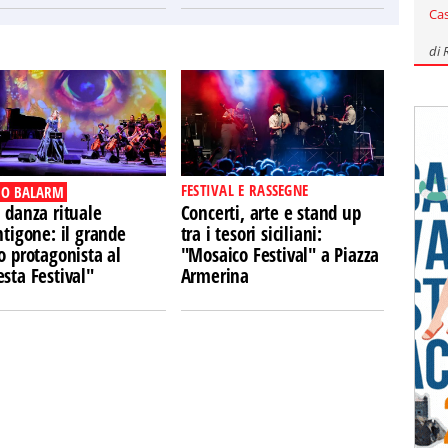
Ca
di
FESTIVAL E RASSEGNE
O BALARM
 danza rituale
Concerti, arte e stand up
ntigone: il grande
tra i tesori siciliani:
o protagonista al
"Mosaico Festival" a Piazza
sta Festival"
Armerina