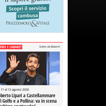
ATRO E CABARET
Scelto da Balarm
 11 al 12 agosto 2026
berto Lipari a Castellammare
l Golfo e a Pollina: va in scena