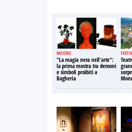
MOSTRE
FESTI
"La magia nera nell'arte":
Teatr
la prima mostra tra demoni
gran
e simboli proibiti a
sorpr
Bagheria
Monr