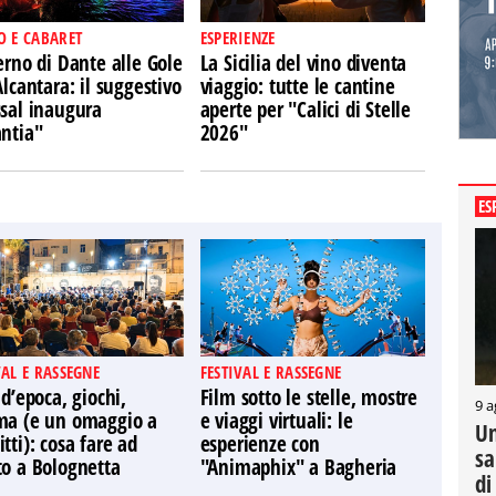
O E CABARET
ESPERIENZE
erno di Dante alle Gole
La Sicilia del vino diventa
Alcantara: il suggestivo
viaggio: tutte le cantine
ssal inaugura
aperte per "Calici di Stelle
antia"
2026"
ES
VAL E RASSEGNE
FESTIVAL E RASSEGNE
 d’epoca, giochi,
Film sotto le stelle, mostre
9 a
ma (e un omaggio a
e viaggi virtuali: le
Un
tti): cosa fare ad
esperienze con
sa
to a Bolognetta
"Animaphix" a Bagheria
di