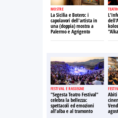
MOSTRE
TEATR
La Sicilia e Botero: i
L'Inf
capolavori dell'artista in
dell'
una (doppia) mostra a
kolo
Palermo e Agrigento
"Alk
FESTIVAL E RASSEGNE
FESTI
"Segesta Teatro Festival"
Abiti
celebra la bellezza:
cine
spettacoli ed emozioni
Vendi
all'alba e al tramonto
agos