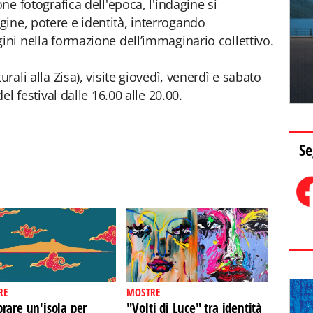
one fotografica dell'epoca, l'indagine si
ine, potere e identità, interrogando
ini nella formazione dell’immaginario collettivo.
urali alla Zisa), visite giovedì, venerdì e sabato
del festival dalle 16.00 alle 20.00.
Se
RE
MOSTRE
rare un'isola per
"Volti di Luce" tra identità