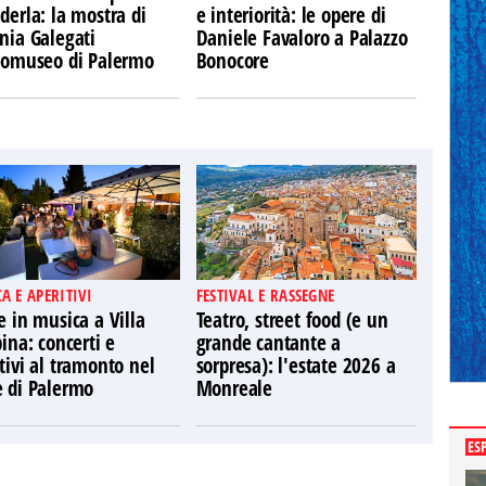
derla: la mostra di
e interiorità: le opere di
nia Galegati
Daniele Favaloro a Palazzo
Ecomuseo di Palermo
Bonocore
A E APERITIVI
FESTIVAL E RASSEGNE
e in musica a Villa
Teatro, street food (e un
pina: concerti e
grande cantante a
tivi al tramonto nel
sorpresa): l'estate 2026 a
e di Palermo
Monreale
ES