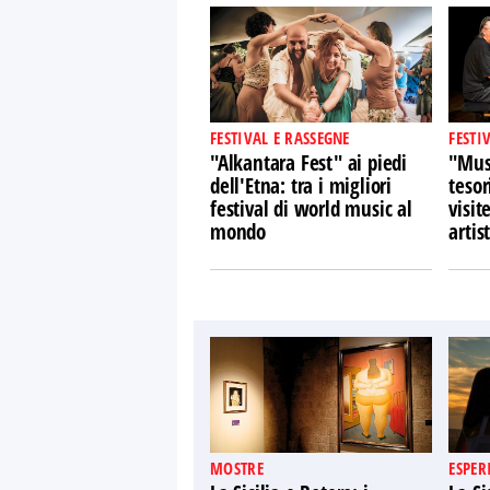
FESTIVAL E RASSEGNE
FESTI
"Alkantara Fest" ai piedi
"Musi
dell'Etna: tra i migliori
tesor
festival di world music al
visit
mondo
artist
MOSTRE
ESPER