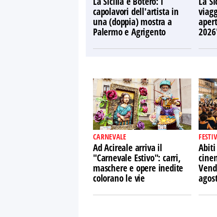
La Sicilia e Botero: i
La Si
capolavori dell'artista in
viagg
una (doppia) mostra a
apert
Palermo e Agrigento
2026
CARNEVALE
FESTI
Ad Acireale arriva il
Abiti
"Carnevale Estivo": carri,
cine
maschere e opere inedite
Vendi
colorano le vie
agos