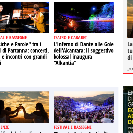
VAL E RASSEGNE
TEATRO E CABARET
La
che e Parole" tra i
L'Inferno di Dante alle Gole
tu
i di Partanna: concerti,
dell'Alcantara: il suggestivo
e e incontri con grandi
kolossal inaugura
di
i
"Alkantia"
di
IENZE
FESTIVAL E RASSEGNE