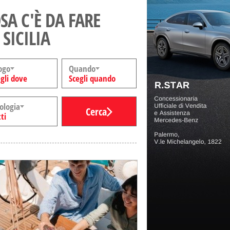
SA C'È DA FARE
 SICILIA
ogo
Quando
gli dove
Scegli quando
ologia
Cerca
ti