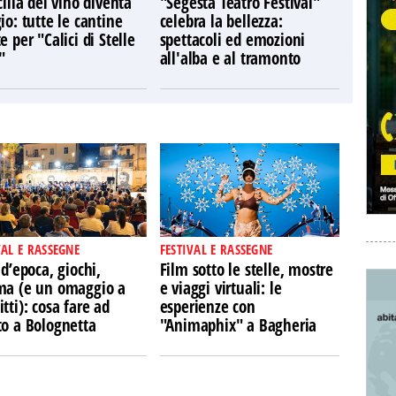
cilia del vino diventa
"Segesta Teatro Festival"
io: tutte le cantine
celebra la bellezza:
e per "Calici di Stelle
spettacoli ed emozioni
"
all'alba e al tramonto
VAL E RASSEGNE
FESTIVAL E RASSEGNE
 d’epoca, giochi,
Film sotto le stelle, mostre
ma (e un omaggio a
e viaggi virtuali: le
tti): cosa fare ad
esperienze con
to a Bolognetta
"Animaphix" a Bagheria