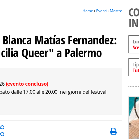
CO
Home
›
Eventi
›
Mostre
IN
 Blanca Matías Fernandez:
Lu
Sce
Sicilia Queer" a Palermo
Tip
Tut
026
(evento concluso)
bato dalle 17.00 alle 20.00, nei giorni del festival