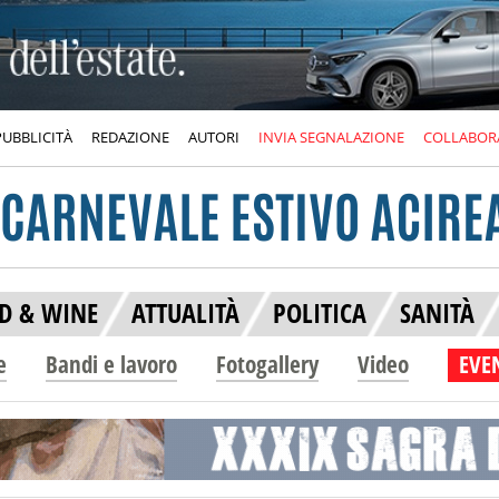
PUBBLICITÀ
REDAZIONE
AUTORI
INVIA SEGNALAZIONE
COLLABOR
D & WINE
ATTUALITÀ
POLITICA
SANITÀ
e
Bandi e lavoro
Fotogallery
Video
EVEN