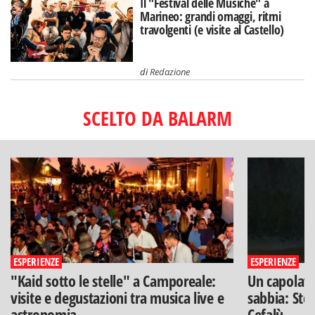
Il "Festival delle Musiche" a
Marineo: grandi omaggi, ritmi
travolgenti (e visite al Castello)
di
Redazione
SCELTO DA BALARM
ESPERIENZE
ESPERIENZE
"Kaid sotto le stelle" a Camporeale:
Un capolavo
visite e degustazioni tra musica live e
sabbia: Stef
astronomia
Cefalù