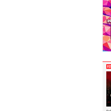
FE
Dal