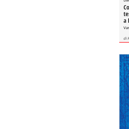
Co
te
a 
Var
di