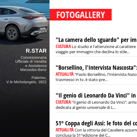
FOTOGALLERY
"La camera dello sguardo" per i
CULTURA
Lo studio e l'attenzione al caratter
viaggio per immagini che declina lo stile...
"Borsellino, l'Intervista Nascosta"
ATTUALITÀ
"Paolo Borsellino, l'Intervista Nasc
trasmesso in tv, è stato pre...
"Il genio di Leonardo Da Vinci" i
CULTURA
"Il genio di Leonardo Da Vinci": arri
dedicata al genio universale di L...
51° Coppa degli Assi: le foto del 
ATTUALITÀ
Con la vittoria del Cavaliere azzurr
conclusa la 51°edizione del C...