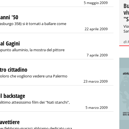
5 maggio 2009
Bu
vi
anni '50
"S
asburgo 358) si è tornati a ballare come
Via
22 aprile 2009
San
di
al Gagini
punto alluminio, la mostra del pittore
7 aprile 2009
ro cittadino
i coloro che vogliono vedere una Palermo
23 marzo 2009
il backstage
litimo attesissimo film dei "Nati stanchi",
5 marzo 2009
Savettiere
e (febbraio-marzo) abbiamo dedicato una