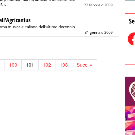
Sav...
22 febbraio 2009
ll'Agricantus
Se
ama musicale italiano dell'ultimo decennio.
31 gennaio 2009
9
100
101
102
103
Succ. »