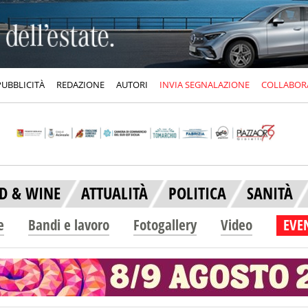
PUBBLICITÀ
REDAZIONE
AUTORI
INVIA SEGNALAZIONE
COLLABOR
D & WINE
ATTUALITÀ
POLITICA
SANITÀ
e
Bandi e lavoro
Fotogallery
Video
EVEN