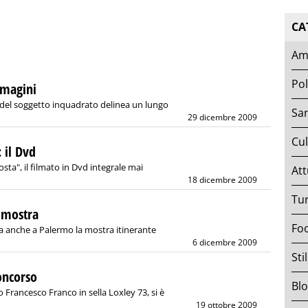
CA
Am
Pol
mmagini
e del soggetto inquadrato delinea un lungo
San
29 dicembre 2009
Cul
: il Dvd
osta", il filmato in Dvd integrale mai
Att
18 dicembre 2009
Tu
n mostra
Fo
va anche a Palermo la mostra itinerante
6 dicembre 2009
Sti
concorso
Bl
o Francesco Franco in sella Loxley 73, si è
19 ottobre 2009