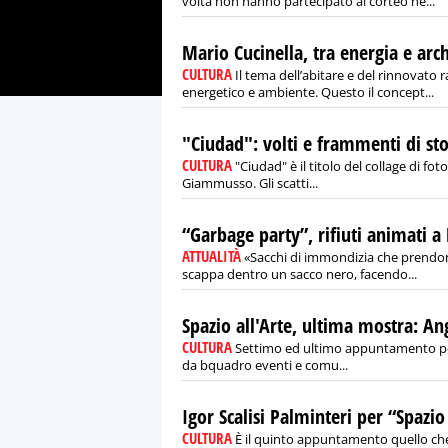
volta non hanno partecipato al corteo né...
Mario Cucinella, tra energia e arch
CULTURA
Il tema dell’abitare e del rinnovato 
energetico e ambiente. Questo il concept...
"Ciudad": volti e frammenti di sto
CULTURA
"Ciudad" è il titolo del collage di f
Giammusso. Gli scatti...
“Garbage party”, rifiuti animati 
ATTUALITÀ
«Sacchi di immondizia che prendono
scappa dentro un sacco nero, facendo...
Spazio all'Arte, ultima mostra: An
CULTURA
Settimo ed ultimo appuntamento per 
da bquadro eventi e comu...
Igor Scalisi Palminteri per “Spazio 
CULTURA
È il quinto appuntamento quello che ap