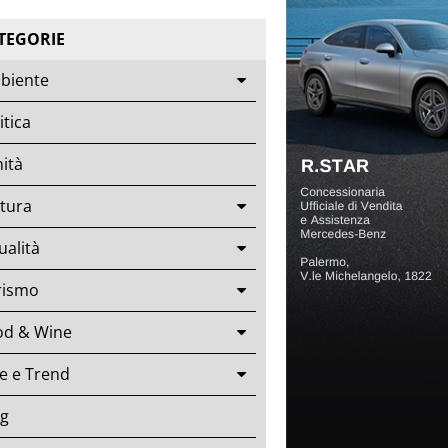
TEGORIE
biente
itica
ità
tura
ualità
rismo
od & Wine
le e Trend
og