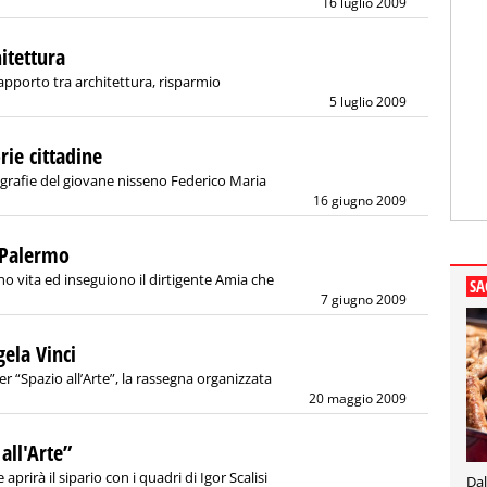
16 luglio 2009
itettura
rapporto tra architettura, risparmio
5 luglio 2009
rie cittadine
otografie del giovane nisseno Federico Maria
16 giugno 2009
a Palermo
 vita ed inseguiono il dirtigente Amia che
SA
7 giugno 2009
gela Vinci
“Spazio all’Arte”, la rassegna organizzata
20 maggio 2009
all'Arte”
rirà il sipario con i quadri di Igor Scalisi
Dal