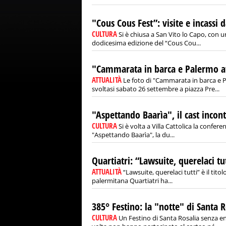
"Cous Cous Fest”: visite e incassi 
CULTURA
Si è chiusa a San Vito lo Capo, con un 
dodicesima edizione del “Cous Cou...
"Cammarata in barca e Palermo a
ATTUALITÀ
Le foto di "Cammarata in barca e 
svoltasi sabato 26 settembre a piazza Pre...
"Aspettando Baarìa", il cast incont
CULTURA
Si è volta a Villa Cattolica la confe
"Aspettando Baarìa", la du...
Quartiatri: “Lawsuite, querelaci tu
ATTUALITÀ
“Lawsuite, querelaci tutti” è il ti
palermitana Quartiatri ha...
385° Festino: la "notte" di Santa R
CULTURA
Un Festino di Santa Rosalia senza e