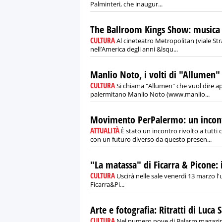
Palminteri, che inaugur...
The Ballroom Kings Show: musica 
CULTURA
Al cineteatro Metropolitan (viale Str
nell’America degli anni &lsqu...
Manlio Noto, i volti di "Allumen" 
CULTURA
Si chiama "Allumen" che vuol dire ap
palermitano Manlio Noto (www.manlio...
Movimento PerPalermo: un incont
ATTUALITÀ
È stato un incontro rivolto a tutt
con un futuro diverso da questo presen...
"La matassa" di Ficarra & Picone: 
CULTURA
Uscirà nelle sale venerdì 13 marzo l'u
Ficarra&Pi...
Arte e fotografia: Ritratti di Luca 
CULTURA
Nel numero nove di Balarm magazin