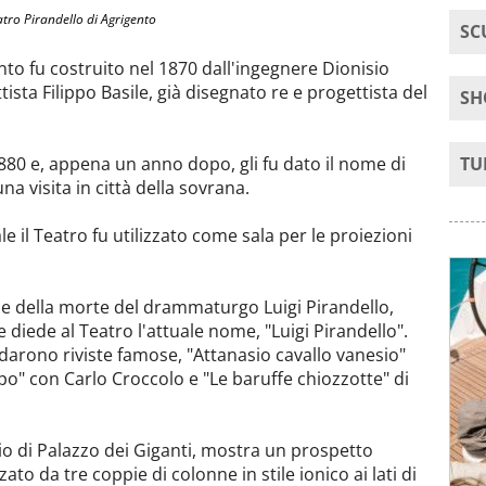
tro Pirandello di Agrigento
SC
nto fu costruito nel 1870 dall'ingegnere Dionisio
tista Filippo Basile, già disegnato re e progettista del
SH
1880 e, appena un anno dopo, gli fu dato il nome di
TU
a visita in città della sovrana.
il Teatro fu utilizzato come sala per le proiezioni
le della morte del drammaturgo Luigi Pirandello,
diede al Teatro l'attuale nome, "Luigi Pirandello".
darono riviste famose, "Attanasio cavallo vanesio"
o" con Carlo Croccolo e "Le baruffe chiozzotte" di
rio di Palazzo dei Giganti, mostra un prospetto
zato da tre coppie di colonne in stile ionico ai lati di