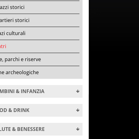
azzi storici
rtieri storici
zi culturali
tri
le, parchi e riserve
ne archeologiche
MBINI & INFANZIA
OD & DRINK
LUTE & BENESSERE