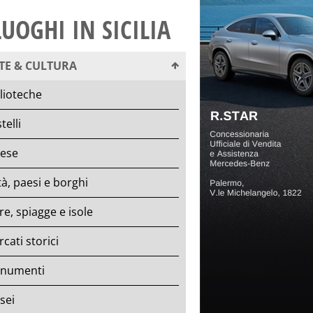
LUOGHI IN SICILIA
TE & CULTURA
lioteche
telli
iese
tà, paesi e borghi
e, spiagge e isole
cati storici
numenti
sei