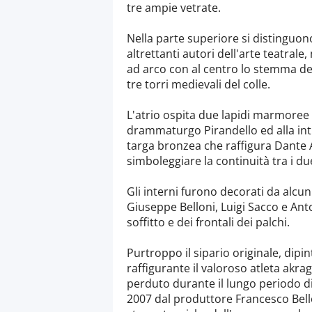
tre ampie vetrate.
Nella parte superiore si distinguono
altrettanti autori dell'arte teatrale
ad arco con al centro lo stemma dell
tre torri medievali del colle.
L'atrio ospita due lapidi marmoree
drammaturgo Pirandello ed alla inti
targa bronzea che raffigura Dante Ali
simboleggiare la continuità tra i du
Gli interni furono decorati da alcuni
Giuseppe Belloni, Luigi Sacco e Anto
soffitto e dei frontali dei palchi.
Purtroppo il sipario originale, dipi
raffigurante il valoroso atleta akr
perduto durante il lungo periodo di
2007 dal produttore Francesco Bell