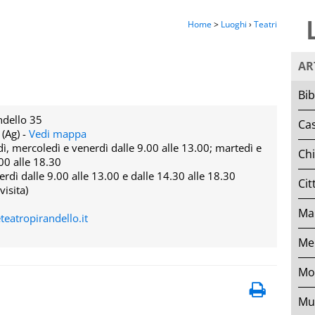
Home
>
Luoghi
›
Teatri
AR
Bib
ndello 35
Cas
(Ag) -
Vedi mappa
edì, mercoledì e venerdì dalle 9.00 alle 13.00; martedì e
Ch
00 alle 18.30
erdì dalle 9.00 alle 13.00 e dalle 14.30 alle 18.30
Cit
visita)
Mar
eatropirandello.it
Mer
Mo
Mu