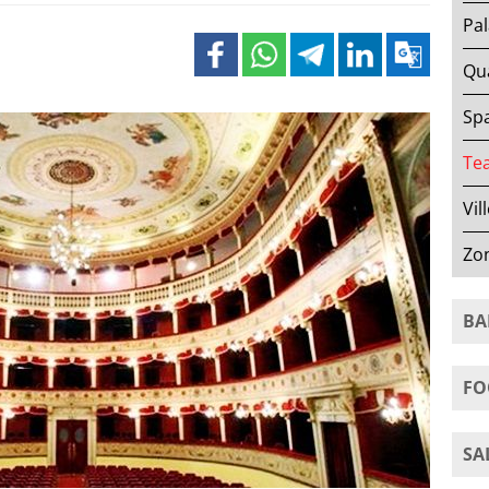
Pal
Qua
Spa
Tea
Vil
Zo
BA
FO
SA