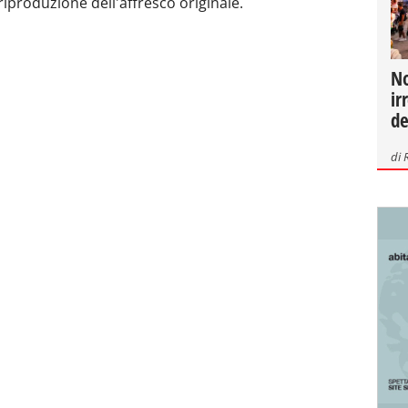
riproduzione dell'affresco originale.
No
ir
de
di