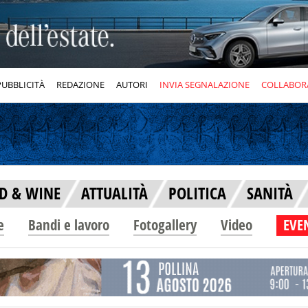
PUBBLICITÀ
REDAZIONE
AUTORI
INVIA SEGNALAZIONE
COLLABOR
D & WINE
ATTUALITÀ
POLITICA
SANITÀ
e
Bandi e lavoro
Fotogallery
Video
EVEN