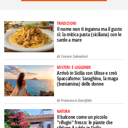
TRADIZIONI
Il nome non ti inganna ma il gusto
sì: la mitica pasta (siciliana) con le
sarde a mare
di
Cesare Salvadori
MISTERI E LEGGENDE
Arrivò in Sicilia con Ulisse e creò
Spaccaforno: Saraghina, la maga
(beniamina) delle donne
di
Francesca Garofalo
NATURA
Il balcone come un piccolo
"rifugio" fresco: le piante che
sfidano il caldo in Sicilia