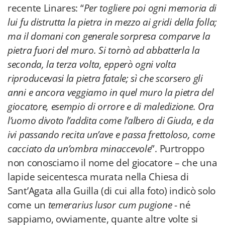
recente Linares: “
Per togliere poi ogni memoria di
lui fu distrutta la pietra in mezzo ai gridi della folla;
ma il domani con generale sorpresa comparve la
pietra fuori del muro. Si tornò ad abbatterla la
seconda, la terza volta, epperò ogni volta
riproducevasi la pietra fatale; sì che scorsero gli
anni e ancora veggiamo in quel muro la pietra del
giocatore, esempio di orrore e di maledizione. Ora
l’uomo divoto l’addita come l’albero di Giuda, e da
ivi passando recita un’ave e passa frettoloso, come
cacciato da un’ombra minaccevole
”. Purtroppo
non conosciamo il nome del giocatore – che una
lapide seicentesca murata nella Chiesa di
Sant’Agata alla Guilla (di cui alla foto) indicò solo
come un
temerarius lusor cum pugione
- né
sappiamo, ovviamente, quante altre volte si