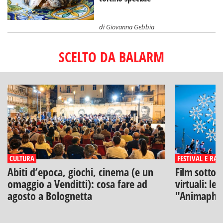
di
Giovanna Gebbia
SCELTO DA BALARM
CULTURA
FESTIVAL E RAS
Abiti d’epoca, giochi, cinema (e un
Film sotto l
omaggio a Venditti): cosa fare ad
virtuali: le
agosto a Bolognetta
"Animaphix