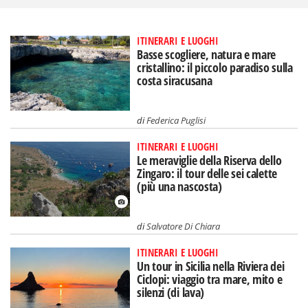
ITINERARI E LUOGHI
Basse scogliere, natura e mare
cristallino: il piccolo paradiso sulla
costa siracusana
di
Federica Puglisi
ITINERARI E LUOGHI
Le meraviglie della Riserva dello
Zingaro: il tour delle sei calette
(più una nascosta)
di
Salvatore Di Chiara
ITINERARI E LUOGHI
Un tour in Sicilia nella Riviera dei
Ciclopi: viaggio tra mare, mito e
silenzi (di lava)