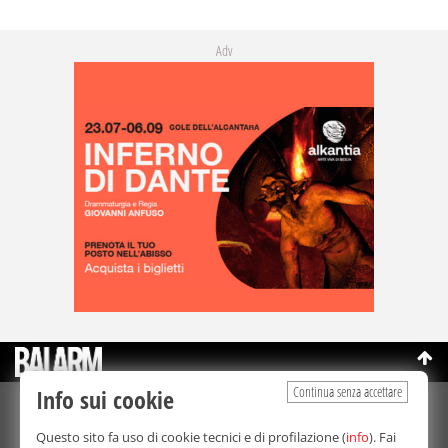
Adv
Continua senza accettare
Info sui cookie
©Copyright 2003-2026
Bmedia Srl
- P.IVA 07064240828
Questo sito fa uso di cookie tecnici e di profilazione (
info
). Fai
La riproduzione totale o parziale di tutti i contenuti, in qualunque