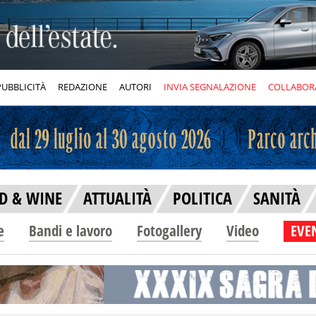
PUBBLICITÀ
REDAZIONE
AUTORI
INVIA SEGNALAZIONE
COLLABOR
D & WINE
ATTUALITÀ
POLITICA
SANITÀ
e
Bandi e lavoro
Fotogallery
Video
EVEN