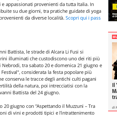
i e appassionati provenienti da tutta Italia. In
ibuite su due giorni, tra pratiche guidate di yoga
i provenienti da diverse località.
Scopri qui i pass
MU
i Battista, le strade di Alcara Li Fusi si
rini illuminati che custodiscono uno dei riti più
dei Nebrodi, tra sabato 20 e domenica 21 giugno e
 Festival", considerata la festa popolare più
che conserva le tracce degli antichi culti pagani
Il
ertilità della natura, poi intrecciatisi con la
Ma
vanni Battista del 24 giugno.
tr
o 20 giugno con “Aspettando il Muzzuni – Tra
di
oni di vini e prodotti tipici e l’intrattenimento