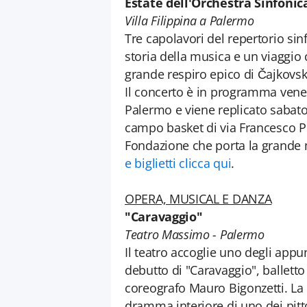
Estate dell'Orchestra Sinfonica
Villa Filippina a Palermo
Tre capolavori del repertorio si
storia della musica e un viaggio c
grande respiro epico di Čajkovsk
Il concerto è in programma venerd
Palermo e viene replicato sabato
campo basket di via Francesco Pu
Fondazione che porta la grande m
e biglietti clicca qui
.
OPERA, MUSICAL E DANZA
"Caravaggio"
Teatro Massimo - Palermo
Il teatro accoglie uno degli appun
debutto di "Caravaggio", ballett
coreografo Mauro Bigonzetti. La 
dramma interiore di uno dei pittor