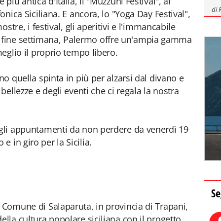
più antica d'Italia, il "Muzzuni Festival", ai
di
fonica Siciliana. E ancora, lo "Yoga Day Festival",
mostre, i festival, gli aperitivi e l'immancabile
fine settimana, Palermo offre un'ampia gamma
meglio il proprio tempo libero.
no quella spinta in più per alzarsi dal divano e
 bellezze e degli eventi che ci regala la nostra
 gli appuntamenti da non perdere da venerdì 19
 in giro per la Sicilia.
Se
l Comune di Salaparuta, in provincia di Trapani,
ella cultura popolare siciliana con il progetto