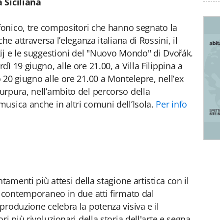
 Siciliana
nfonico, tre compositori che hanno segnato la
he attraversa l’eleganza italiana di Rossini, il
ij e le suggestioni del "Nuovo Mondo" di Dvořák.
ì 19 giugno, alle ore 21.00, a Villa Filippina a
 20 giugno alle ore 21.00 a Montelepre, nell’ex
rpura, nell’ambito del percorso della
usica anche in altri comuni dell’Isola.
Per info
tamenti più attesi della stagione artistica con il
o contemporaneo in due atti firmato dal
produzione celebra la potenza visiva e il
i più rivoluzionari della storia dell'arte e segna