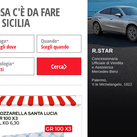
SA C'È DA FARE
 SICILIA
ogo
Quando
gli dove
Scegli quando
ologia
Cerca
ti