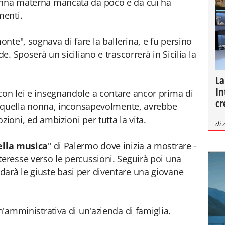
onna materna mancata da poco e da cui ha
menti.
nte", sognava di fare la ballerina, e fu persino
de. Sposerà un siciliano e trascorrerà in Sicilia la
La
In
con lei e insegnandole a contare ancor prima di
cr
ni, quella nonna, inconsapevolmente, avrebbe
zioni, ed ambizioni per tutta la vita.
di
ella musica
" di Palermo dove inizia a mostrare -
teresse verso le percussioni. Seguirà poi una
arà le giuste basi per diventare una giovane
un'amministrativa di un'azienda di famiglia.