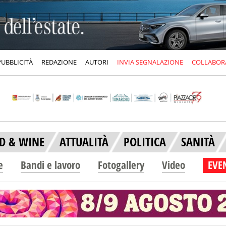
PUBBLICITÀ
REDAZIONE
AUTORI
INVIA SEGNALAZIONE
COLLABOR
D & WINE
ATTUALITÀ
POLITICA
SANITÀ
e
Bandi e lavoro
Fotogallery
Video
EVEN