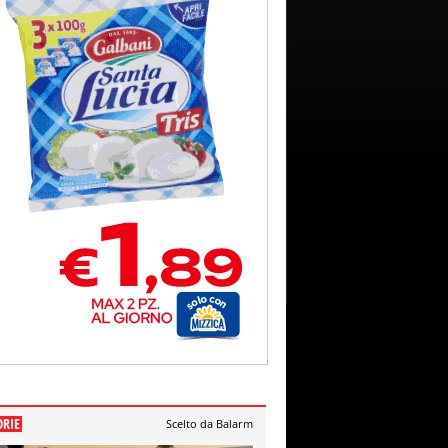
ORIE
Scelto da Balarm