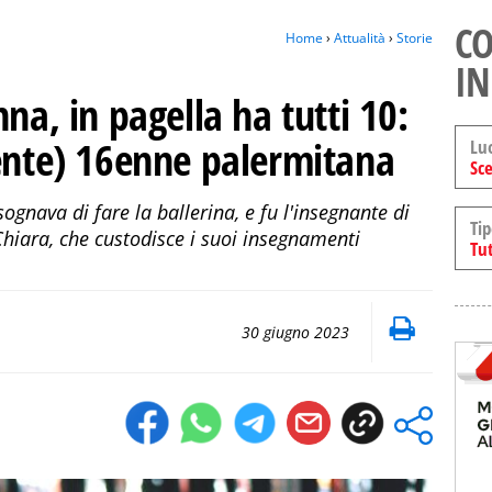
CO
Home
›
Attualità
›
Storie
IN
na, in pagella ha tutti 10:
dente) 16enne palermitana
Lu
Sce
gnava di fare la ballerina, e fu l'insegnante di
Tip
Chiara, che custodisce i suoi insegnamenti
Tut
30 giugno 2023