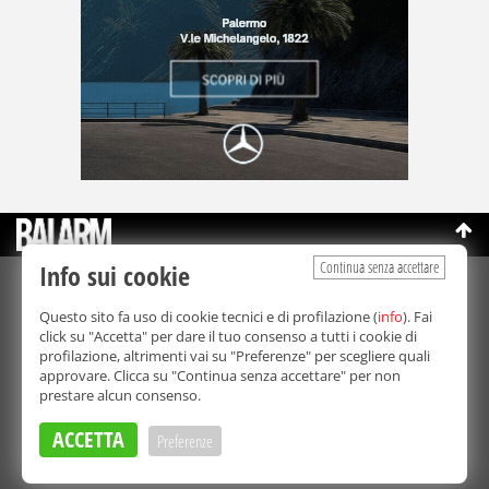
Continua senza accettare
Info sui cookie
©Copyright 2003-2026
Bmedia Srl
- P.IVA 07064240828
Questo sito fa uso di cookie tecnici e di profilazione (
info
). Fai
La riproduzione totale o parziale di tutti i contenuti, in qualunque
click su "Accetta" per dare il tuo consenso a tutti i cookie di
forma, su qualsiasi supporto è proibita.
profilazione, altrimenti vai su "Preferenze" per scegliere quali
Balarm.it è una testata giornalistica registrata. Autorizzazione del
approvare. Clicca su "Continua senza accettare" per non
Tribunale di Palermo n° 32 del 21/10/2003
prestare alcun consenso.
Direttore responsabile:
Fabio Ricotta
Privacy e Cookie Policy
ACCETTA
Preferenze