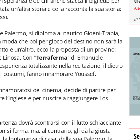
tr
n speranza e c’è chi anche stacca il biglietto per
tata un'altra storia e ce la racconta la sua storia:
Al
ssi.
di
ti e Palermo, si diploma al nautico Gioeni-Trabia,
la moda che poi per gioco del destino non sarà la
tto e un’altro, ecco la proposta di un provino:
 Linosa. Con "
Terraferma
" di Emanuele
esperienza totalizzante nella recitazione, il dietro
e, i costumi, fanno innamorare Youssef.
innamoratosi del cinema, decide di partire per
e l’inglese e per riuscire a raggiungere Los
artenza dovrà scontrarsi con il lutto schiacciante
 si ferma, ma, al contrario, gli dà la giusta
Se
à, la lontananza di casa, della sua Palermo, la