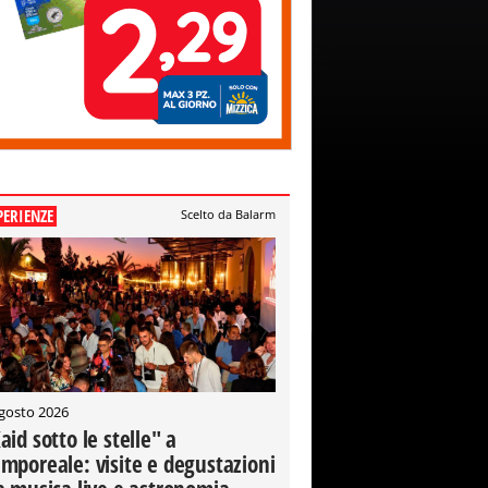
PERIENZE
Scelto da Balarm
gosto 2026
aid sotto le stelle" a
mporeale: visite e degustazioni