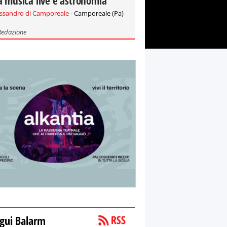
a musica live e astronomia
essandro di Camporeale
- Camporeale (Pa)
Redazione
gui Balarm