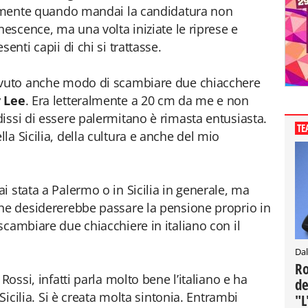
ialmente quando mandai la candidatura non
nescence, ma una volta iniziate le riprese e
enti capii di chi si trattasse.
 avuto anche modo di scambiare due chiacchere
 Lee
. Era letteralmente a 20 cm da me e non
issi di essere palermitano è rimasta entusiasta.
TE
a Sicilia, della cultura e anche del mio
 stata a Palermo o in Sicilia in generale, ma
che desidererebbe passare la pensione proprio in
scambiare due chiacchiere in italiano con il
Dal
Ro
Rossi, infatti parla molto bene l’italiano e ha
de
 Sicilia. Si è creata molta sintonia. Entrambi
"L