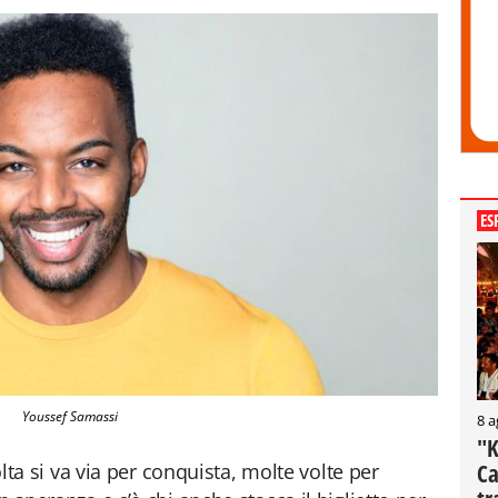
ES
Youssef Samassi
8 a
"K
Ca
volta si va via per conquista, molte volte per