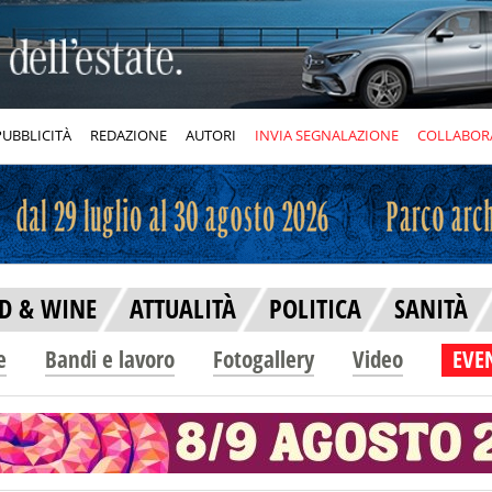
PUBBLICITÀ
REDAZIONE
AUTORI
INVIA SEGNALAZIONE
COLLABOR
D & WINE
ATTUALITÀ
POLITICA
SANITÀ
e
Bandi e lavoro
Fotogallery
Video
EVEN