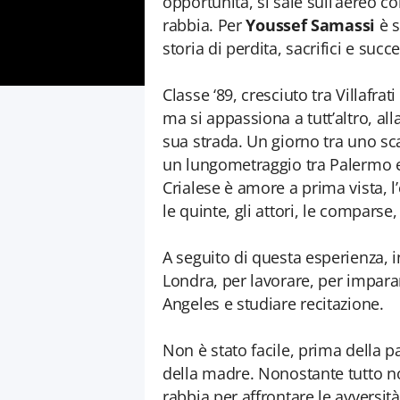
opportunità, si sale sull’aereo co
rabbia. Per
Youssef Samassi
è s
storia di perdita, sacrifici e succe
Classe ‘89, cresciuto tra Villafra
ma si appassiona a tutt’altro, al
sua strada. Un giorno tra uno sca
un lungometraggio tra Palermo e
Crialese è amore a prima vista, l’
le quinte, gli attori, le compars
A seguito di questa esperienza, 
Londra, per lavorare, per imparar
Angeles e studiare recitazione.
Non è stato facile, prima della p
della madre. Nonostante tutto non
rabbia per affrontare le avversit