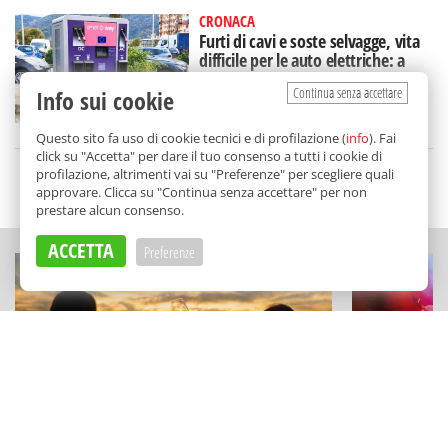
CRONACA
Furti di cavi e soste selvagge, vita
difficile per le auto elettriche: a
Palermo si corre ai ripari
Continua senza accettare
Info sui cookie
di
Gabriella Di Carlo
Questo sito fa uso di cookie tecnici e di profilazione (
info
). Fai
click su "Accetta" per dare il tuo consenso a tutti i cookie di
profilazione, altrimenti vai su "Preferenze" per scegliere quali
SCELTO DA BALARM
approvare. Clicca su "Continua senza accettare" per non
prestare alcun consenso.
ACCETTA
Preferenze
ESPERIENZE
FESTIVAL E RAS
La Sicilia del vino diventa viaggio:
Concerti, ar