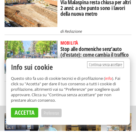
Via Malaspina resta chiusa per altri
2 anni: a che punto sono i lavori
della nuova metro
di
Redazione
MOBILITÀ
Stop alle domeniche senz'auto
(d'estate): come cambia il traffico
in via Libertà
Continua senza accettare
Info sui cookie
di
Redazione
Questo sito fa uso di cookie tecnici e di profilazione (
info
). Fai
click su "Accetta" per dare il tuo consenso a tutti i cookie di
profilazione, altrimenti vai su "Preferenze" per scegliere quali
SCELTO DA BALARM
approvare. Clicca su "Continua senza accettare" per non
prestare alcun consenso.
ACCETTA
Preferenze